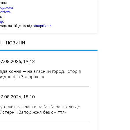
года
поріжжя
огість:
к:
ер:
ода на 10 днів від
sinoptik.ua
НІ НОВИНИ
07.08.2026, 19:13
 підвіконня — на власний город: історія
родниці із Запоріжжя
07.08.2026, 18:10
уге життя пластику: МТМ завітали до
йстерні «Запоріжжя без сміття»