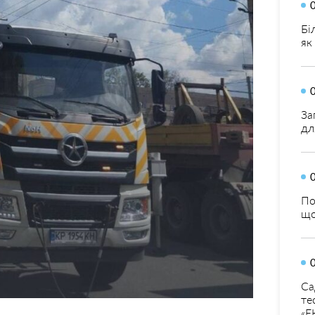
Бі
як
За
дл
По
що
Са
те
«Е