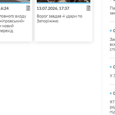
Па
16:24
13.07.2026, 17:37
за
ловного входу
Ворог завдав 4 удари по
ніпровський»
Запоріжжю
и новий
перехід
За
вс
ст
У 
97
ро
пі