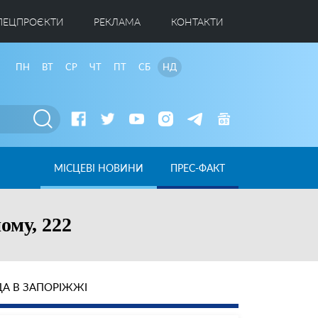
ПЕЦПРОЄКТИ
РЕКЛАМА
КОНТАКТИ
ПН
ВТ
СР
ЧТ
ПТ
СБ
НД
МІСЦЕВІ НОВИНИ
ПРЕС-ФАКТ
ому, 222
А В ЗАПОРІЖЖІ