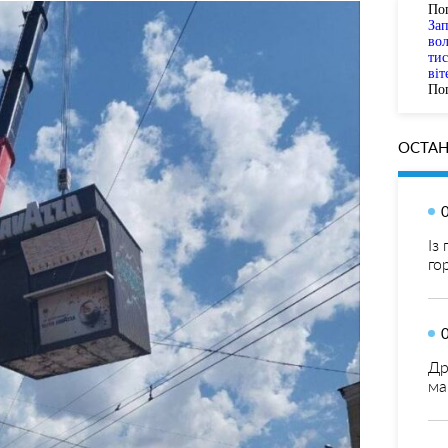
По
За
вол
тис
віт
Пог
ОСТАН
Із
го
Др
ма