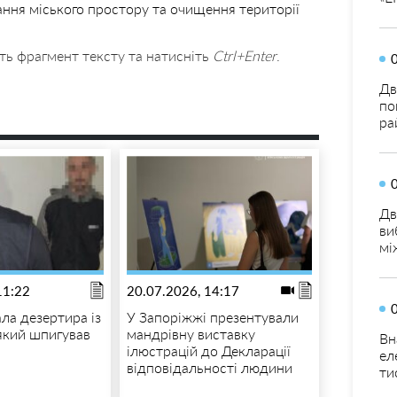
ання міського простору та очищення території
ть фрагмент тексту та натисніть
Ctrl+Enter
.
Дв
по
ра
Дв
ви
мі
11:22
20.07.2026, 14:17
ла дезертира із
У Запоріжжі презентували
який шпигував
мандрівну виставку
Вн
ілюстрацій до Декларації
ел
відповідальності людини
ти