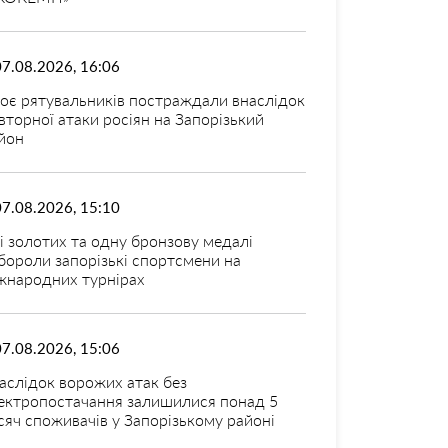
07.08.2026, 16:06
оє рятувальників постраждали внаслідок
вторної атаки росіян на Запорізький
йон
07.08.2026, 15:10
і золотих та одну бронзову медалі
бороли запорізькі спортсмени на
жнародних турнірах
07.08.2026, 15:06
аслідок ворожих атак без
ектропостачання залишилися понад 5
сяч споживачів у Запорізькому районі