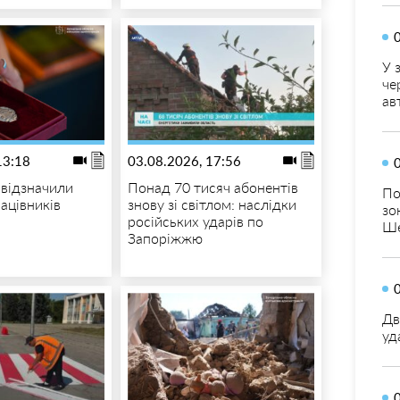
У 
че
ав
13:18
03.08.2026, 17:56
 відзначили
Понад 70 тисяч абонентів
По
ацівників
знову зі світлом: наслідки
зо
російських ударів по
Ше
Запоріжжю
Дв
уд