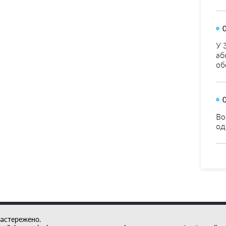
У 
аб
об
Во
од
застережено.