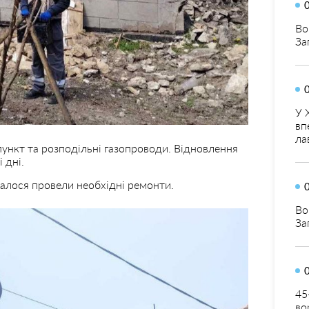
Во
За
У 
вп
ла
ункт та розподільні газопроводи. Відновлення
 дні.
далося провели необхідні ремонти.
Во
За
45
во