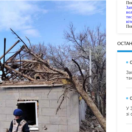
По
За
вол
тис
віт
Пог
ОСТАН
За
та
У 
зі