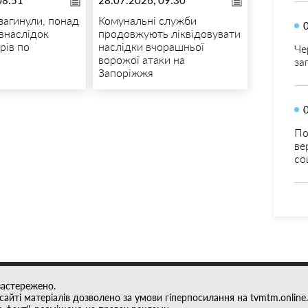
загинули, понад
Комунальні служби
 внаслідок
продовжують ліквідовувати
рів по
наслідки вчорашньої
Че
ворожої атаки на
за
Запоріжжя
По
ве
со
застережено.
айті матеріалів дозволено за умови гіперпосилання на tvmtm.online.