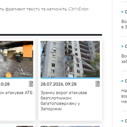
ть фрагмент тексту та натисніть
Ctrl+Enter
.
Во
в 
Во
за
10:28
28.07.2026, 09:28
На
н атакував АТБ
Зранку ворог атакував
во
безпілотником
ма
багатоповерхівку у
Запоріжжі