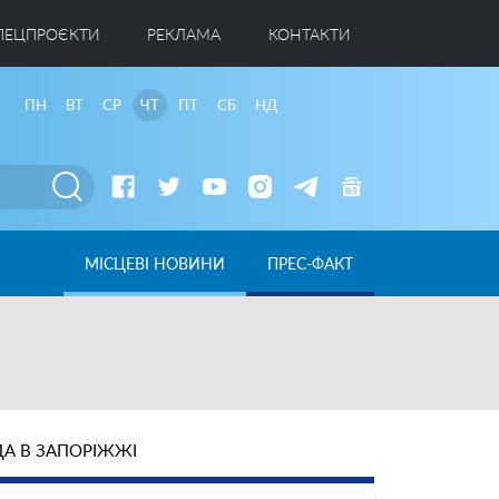
ПЕЦПРОЄКТИ
РЕКЛАМА
КОНТАКТИ
ПН
ВТ
СР
ЧТ
ПТ
СБ
НД
МІСЦЕВІ НОВИНИ
ПРЕС-ФАКТ
А В ЗАПОРІЖЖІ