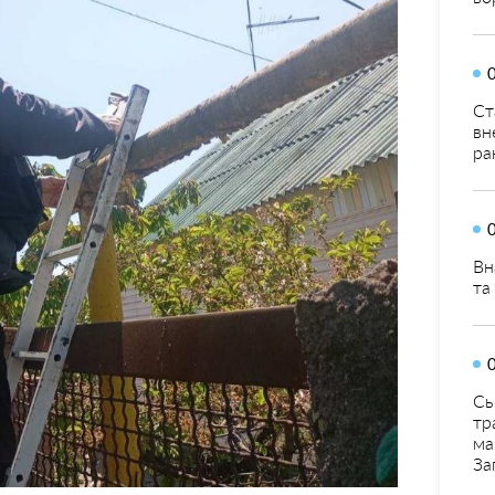
Ст
вн
ра
Вн
та
Сь
тр
ма
За