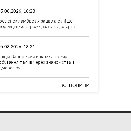
05.08.2026, 18:23
рез спеку амброзія зацвіла раніше:
поріжці вже страждають від алергії
05.08.2026, 18:21
ліція Запоріжжя викрила схему
рбування паліїв через знайомства в
цмережах
ВСІ НОВИНИ