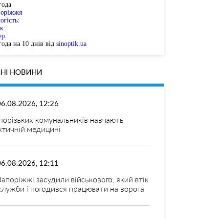
года
поріжжя
огість:
к:
ер:
ода на 10 днів від
sinoptik.ua
НІ НОВИНИ
06.08.2026, 12:26
порізьких комунальників навчають
ктичній медицині
06.08.2026, 12:11
Запоріжжі засудили військового, який втік
 служби і погодився працювати на ворога