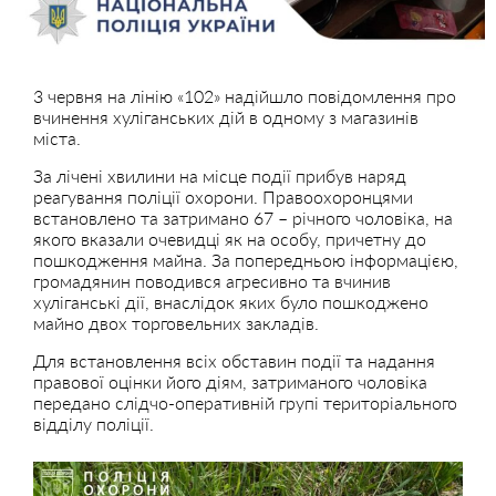
3 червня на лінію «102» надійшло повідомлення про
вчинення хуліганських дій в одному з магазинів
міста.
За лічені хвилини на місце події прибув наряд
реагування поліції охорони. Правоохоронцями
встановлено та затримано 67 – річного чоловіка, на
якого вказали очевидці як на особу, причетну до
пошкодження майна. За попередньою інформацією,
громадянин поводився агресивно та вчинив
хуліганські дії, внаслідок яких було пошкоджено
майно двох торговельних закладів.
Для встановлення всіх обставин події та надання
правової оцінки його діям, затриманого чоловіка
передано слідчо-оперативній групі територіального
відділу поліції.