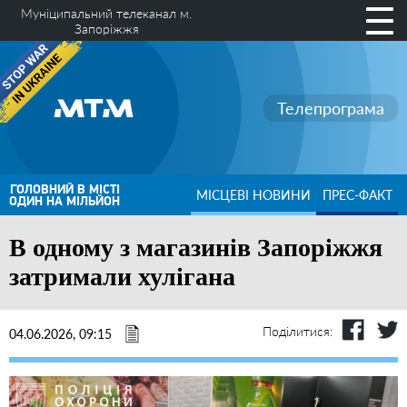
Муніципальний телеканал м.
Запоріжжя
Телепрограма
ГОЛОВНИЙ В МІСТІ
МІСЦЕВІ НОВИНИ
ПРЕС-ФАКТ
ОДИН НА МІЛЬЙОН
В одному з магазинів Запоріжжя
затримали хулігана
Поділитися:
04.06.2026, 09:15