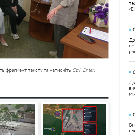
те
«Е
Дв
по
ра
ть фрагмент тексту та натисніть
Ctrl+Enter
.
Дв
ви
мі
Вн
ел