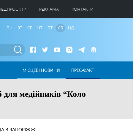
ПЕЦПРОЄКТИ
РЕКЛАМА
КОНТАКТИ
ПН
ВТ
СР
ЧТ
ПТ
СБ
НД
МІСЦЕВІ НОВИНИ
ПРЕС-ФАКТ
б для медійників “Коло
А В ЗАПОРІЖЖІ