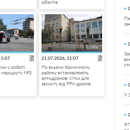
об’єктів
Па
за
За
15:07
21.07.2026, 11:07
вс
ст
іни у роботі
По всьому Космічному
о маршруту №3
району встановлюють
антидронові сітки для
захисту від FPV-дронів
У 
97
ро