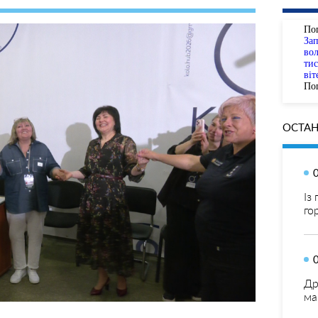
По
За
вол
тис
віт
Пог
ОСТАН
Із
го
Др
ма