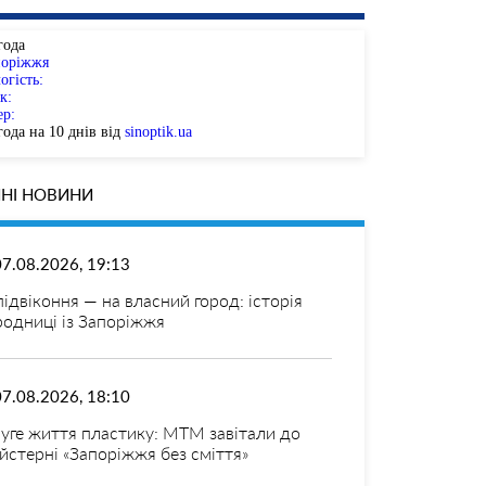
года
поріжжя
огість:
к:
ер:
ода на 10 днів від
sinoptik.ua
НІ НОВИНИ
07.08.2026, 19:13
 підвіконня — на власний город: історія
родниці із Запоріжжя
07.08.2026, 18:10
уге життя пластику: МТМ завітали до
йстерні «Запоріжжя без сміття»