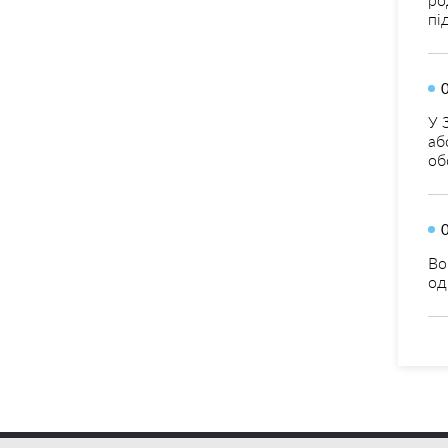
пі
У 
аб
об
Во
од