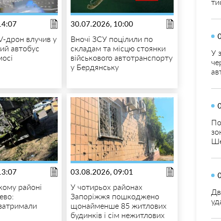
ти
14:07
30.07.2026, 10:00
-дрон влучив у
Вночі ЗСУ поцілили по
ий автобус
складам та місцю стоянки
У 
мосі
військового автотранспорту
че
у Бердянську
ав
По
зо
Ше
13:07
03.08.2026, 09:01
кому районі
У чотирьох районах
Дв
ево:
Запоріжжя пошкоджено
уд
затримали
щонайменше 85 житлових
будинків і сім нежитлових