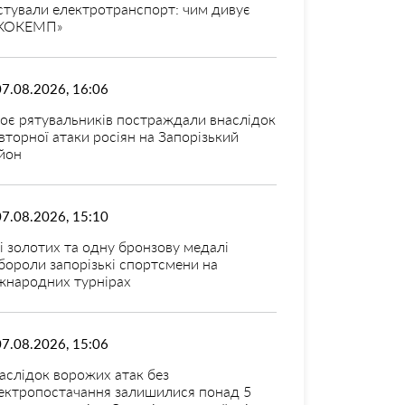
стували електротранспорт: чим дивує
КОКЕМП»
07.08.2026, 16:06
оє рятувальників постраждали внаслідок
вторної атаки росіян на Запорізький
йон
07.08.2026, 15:10
і золотих та одну бронзову медалі
бороли запорізькі спортсмени на
жнародних турнірах
07.08.2026, 15:06
аслідок ворожих атак без
ектропостачання залишилися понад 5