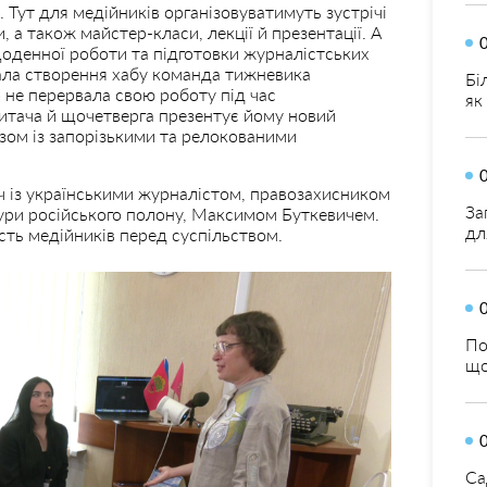
ут для медійників організовуватимуть зустрічі
а також майстер-класи, лекції й презентації. А
щоденної роботи та підготовки журналістських
ювала створення хабу команда тижневика
Бі
 не перервала свою роботу під час
як
итача й щочетверга презентує йому новий
зом із запорізькими та релокованими
іч із українськими журналістом, правозахисником
За
ури російського полону, Максимом Буткевичем.
дл
сть медійників перед суспільством.
По
що
Са