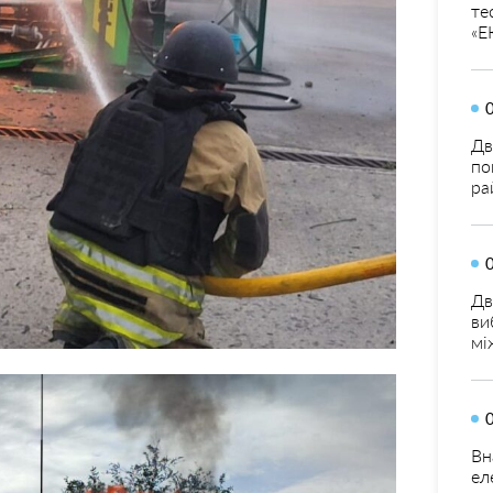
те
«Е
Дв
по
ра
Дв
ви
мі
Вн
ел