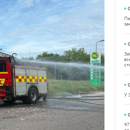
Па
за
За
вс
ст
У 
97
ро