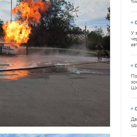
ти
У 
че
ав
По
зо
Ше
Дв
уд