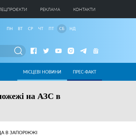
ПЕЦПРОЄКТИ
РЕКЛАМА
КОНТАКТИ
ПН
ВТ
СР
ЧТ
ПТ
СБ
НД
МІСЦЕВІ НОВИНИ
ПРЕС-ФАКТ
пожежі на АЗС в
А В ЗАПОРІЖЖІ