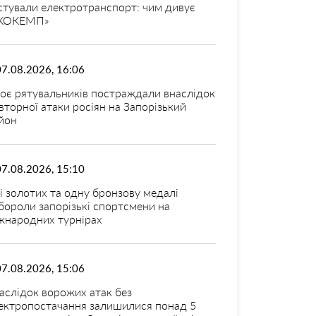
стували електротранспорт: чим дивує
КОКЕМП»
07.08.2026, 16:06
оє рятувальників постраждали внаслідок
вторної атаки росіян на Запорізький
йон
07.08.2026, 15:10
і золотих та одну бронзову медалі
бороли запорізькі спортсмени на
жнародних турнірах
07.08.2026, 15:06
аслідок ворожих атак без
ектропостачання залишилися понад 5