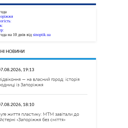
года
поріжжя
огість:
к:
ер:
ода на 10 днів від
sinoptik.ua
НІ НОВИНИ
07.08.2026, 19:13
 підвіконня — на власний город: історія
родниці із Запоріжжя
07.08.2026, 18:10
уге життя пластику: МТМ завітали до
йстерні «Запоріжжя без сміття»