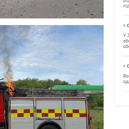
пі
У 
аб
об
Во
од