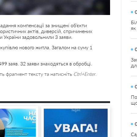
Бі
надання компенсації за знищені об’єкти
як
ористичних актів, диверсій, спричинених
и України задовольнили 3 заяви.
купівлю нового житла. Загалом на суму 1
За
499 заяв. 32 заяви знаходяться в обробці.
дл
ть фрагмент тексту та натисніть
Ctrl+Enter
.
По
що
Са