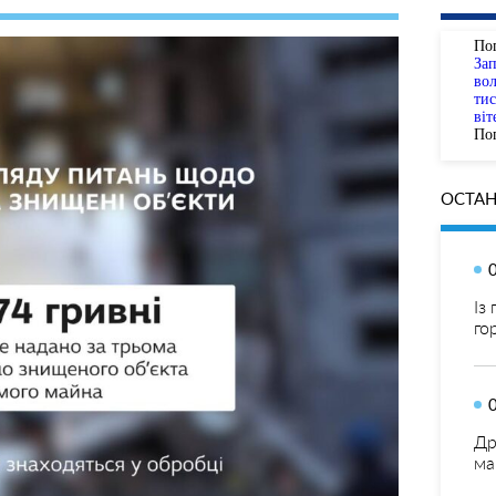
По
За
вол
тис
віт
Пог
ОСТАН
Із
го
Др
ма