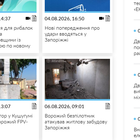
те
«Е
14:37
04.08.2026, 16:50
я для рибалок
Нові попередження про
а
удари вводяться у
вщини із
Запоріжжі
Дв
ою по новому
по
ра
Дв
ви
мі
13:07
06.08.2026, 09:01
ор у Кушугумі
Ворожий безпілотник
орожий FPV-
атакував житлову забудову
Запоріжжя
Вн
ел