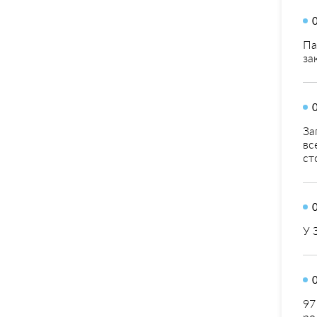
Па
за
За
вс
ст
У 
97
ро