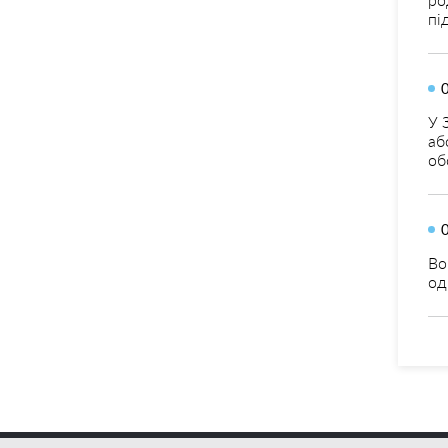
пі
У 
аб
об
Во
од