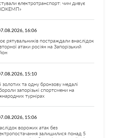
стували електротранспорт: чим дивує
КОКЕМП»
07.08.2026, 16:06
оє рятувальників постраждали внаслідок
вторної атаки росіян на Запорізький
йон
07.08.2026, 15:10
і золотих та одну бронзову медалі
бороли запорізькі спортсмени на
жнародних турнірах
07.08.2026, 15:06
аслідок ворожих атак без
ектропостачання залишилися понад 5