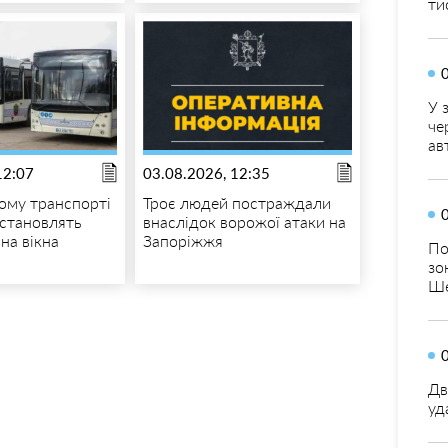
ти
У 
че
ав
12:07
03.08.2026, 12:35
ому транспорті
Троє людей постраждали
становлять
внаслідок ворожої атаки на
на вікна
Запоріжжя
По
зо
Ше
Дв
уд