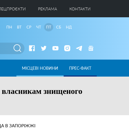
ПЕЦПРОЄКТИ
РЕКЛАМА
КОНТАКТИ
ПН
ВТ
СР
ЧТ
ПТ
СБ
НД
МІСЦЕВІ НОВИНИ
ПРЕС-ФАКТ
ь власникам знищеного
А В ЗАПОРІЖЖІ