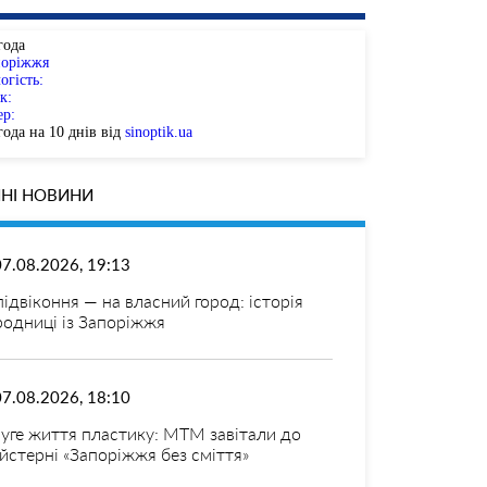
года
поріжжя
огість:
к:
ер:
ода на 10 днів від
sinoptik.ua
НІ НОВИНИ
07.08.2026, 19:13
 підвіконня — на власний город: історія
родниці із Запоріжжя
07.08.2026, 18:10
уге життя пластику: МТМ завітали до
йстерні «Запоріжжя без сміття»