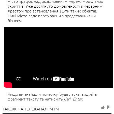
місто працює над розширенням мережі модульних
укриттів. Уже досягнуто домовленості з Червоним
Хрестом про встановлення 11-ти таких об’єктів.
Нині місто веде перемовини з представниками
бізнесу.
Якщо ви знайшли помилку, будь ласка, виділіть
фрагмент тексту та натисніть
Ctrl+Enter
.
ТАКОЖ НА ТЕЛЕКАНАЛІ MTM