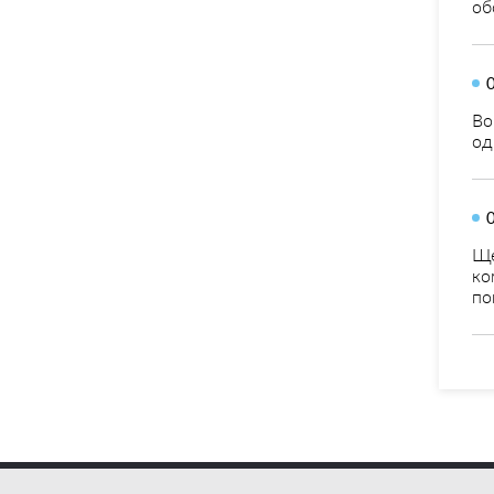
об
Во
од
Ще
ко
по