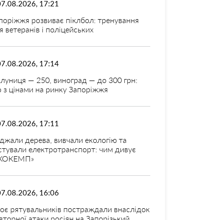
07.08.2026, 17:21
поріжжя розвиває піклбол: тренування
я ветеранів і поліцейських
07.08.2026, 17:14
луниця — 250, виноград — до 300 грн:
 з цінами на ринку Запоріжжя
07.08.2026, 17:11
джали дерева, вивчали екологію та
стували електротранспорт: чим дивує
КОКЕМП»
07.08.2026, 16:06
оє рятувальників постраждали внаслідок
вторної атаки росіян на Запорізький