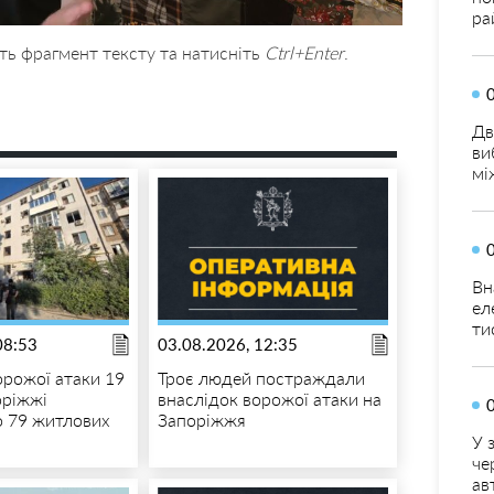
ра
ть фрагмент тексту та натисніть
Ctrl+Enter
.
Дв
ви
мі
Вн
ел
ти
08:53
03.08.2026, 12:35
орожої атаки 19
Троє людей постраждали
оріжжі
внаслідок ворожої атаки на
 79 житлових
Запоріжжя
У 
че
ав