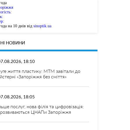
года
поріжжя
огість:
к:
ер:
ода на 10 днів від
sinoptik.ua
НІ НОВИНИ
07.08.2026, 18:10
уге життя пластику: МТМ завітали до
йстерні «Запоріжжя без сміття»
07.08.2026, 18:05
льше послуг, нова філія та цифровізація:
 розвиваються ЦНАПи Запоріжжя