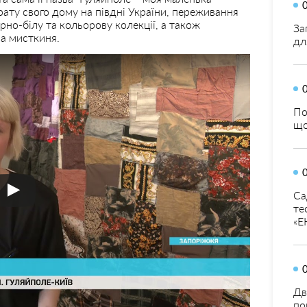
рату свого дому на півдні України, переживання
рно-білу та кольорову колекції, а також
За
ма мисткиня.
дл
По
що
Са
те
«Е
Дв
по