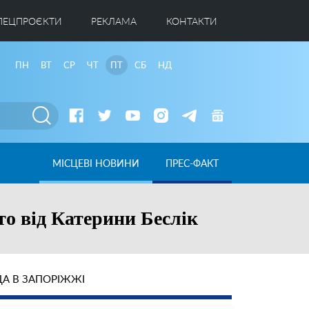
ПЕЦПРОЄКТИ
РЕКЛАМА
КОНТАКТИ
ПН
ВТ
СР
ЧТ
ПТ
СБ
НД
МІСЦЕВІ НОВИНИ
ПРЕС-ФАКТ
то від Катерини Беслік
А В ЗАПОРІЖЖІ