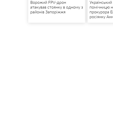
Ворожий FPV-дрон
Український
атакував стоянку в одному з
помічницю н
районів Запоріжжя
прокурора Е
росіянку Анн