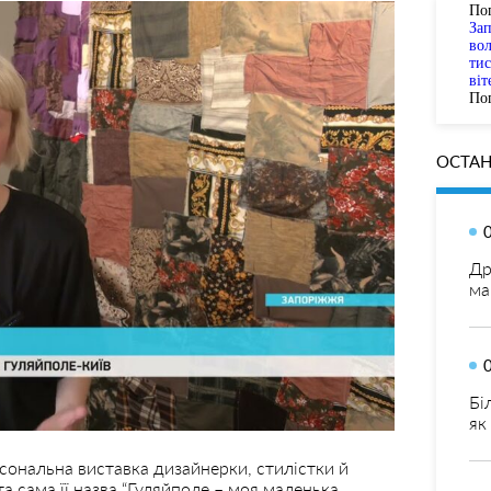
По
За
вол
тис
віт
Пог
ОСТАН
Др
ма
Бі
як
сональна виставка дизайнерки, стилістки й
 сама її назва “Гуляйполе – моя маленька