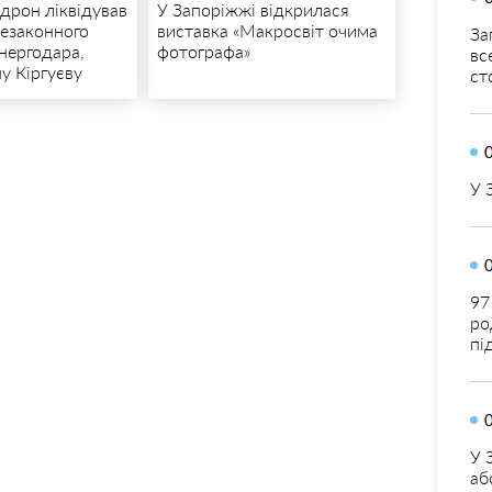
 дрон ліквідував
У Запоріжжі відкрилася
езаконного
виставка «Макросвіт очима
За
нергодара,
фотографа»
вс
у Кіргуєву
ст
У 
97
ро
пі
У 
аб