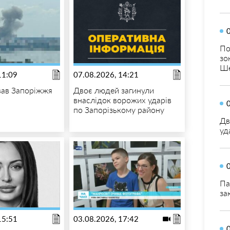
По
зо
Ше
11:09
07.08.2026, 14:21
вав Запоріжжя
Двоє людей загинули
внаслідок ворожих ударів
по Запорізькому району
Дв
уд
Па
за
15:51
03.08.2026, 17:42