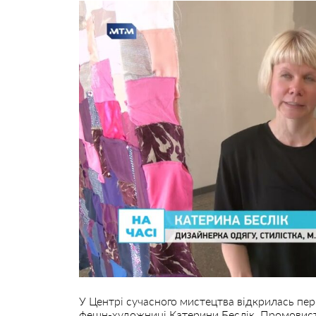
У Центрі сучасного мистецтва відкрилась пер
фешн-художниці Катерини Беслік. Промовиста