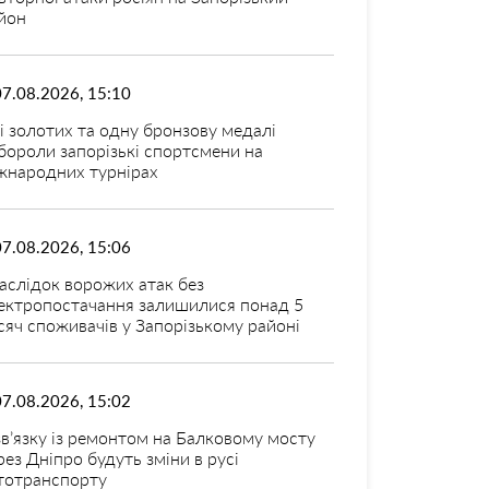
йон
07.08.2026, 15:10
і золотих та одну бронзову медалі
бороли запорізькі спортсмени на
жнародних турнірах
07.08.2026, 15:06
аслідок ворожих атак без
ектропостачання залишилися понад 5
сяч споживачів у Запорізькому районі
07.08.2026, 15:02
зв’язку із ремонтом на Балковому мосту
рез Дніпро будуть зміни в русі
тотранспорту