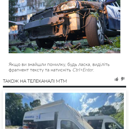
Якщо ви знайшли помилку, будь ласка, виділіть
фрагмент тексту та натисніть
Ctrl+Enter
.
ТАКОЖ НА ТЕЛЕКАНАЛІ MTM