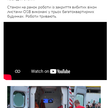
Станом на ранок роботи із закриття вибитих вікон
листами OSB виконані у трьох багатоквартирних
будинках. Роботи тривають.