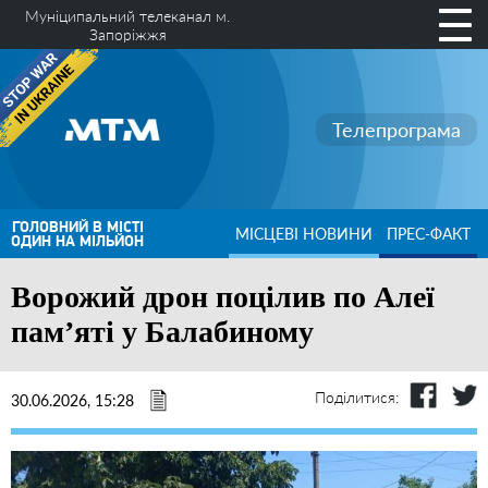
Муніципальний телеканал м.
Запоріжжя
Телепрограма
ГОЛОВНИЙ В МІСТІ
МІСЦЕВІ НОВИНИ
ПРЕС-ФАКТ
ОДИН НА МІЛЬЙОН
Ворожий дрон поцілив по Алеї
пам’яті у Балабиному
Поділитися:
30.06.2026, 15:28