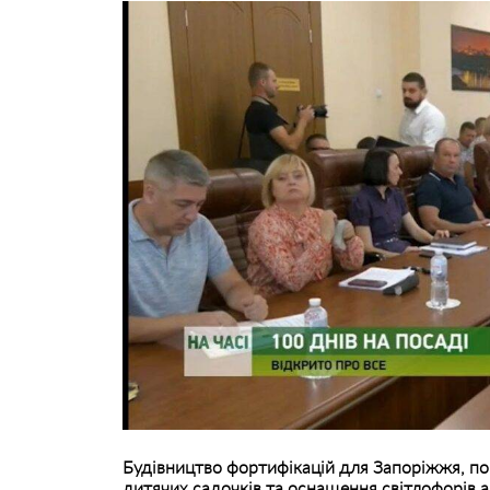
Будівництво фортифікацій для Запоріжжя, по
дитячих садочків та оснащення світлофорів а