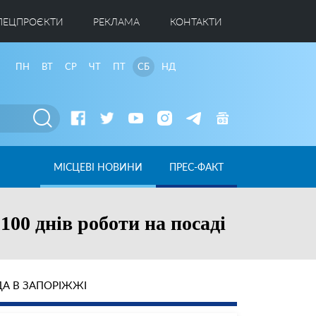
ПЕЦПРОЄКТИ
РЕКЛАМА
КОНТАКТИ
ПН
ВТ
СР
ЧТ
ПТ
СБ
НД
МІСЦЕВІ НОВИНИ
ПРЕС-ФАКТ
100 днів роботи на посаді
А В ЗАПОРІЖЖІ