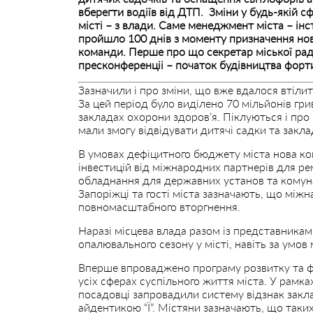
вберегти водіїв від ДТП. Зміни у будь-якій с
місті – з влади. Саме менеджмент міста – ін
пройшло 100 днів з моменту призначення нової
команди. Перше про що секретар міської ради
пресконференціі – початок будівництва форт
Зазначили і про зміни, що вже вдалося втіли
За цей період було виділено 70 мільйонів гри
закладах охорони здоров’я. Піклуються і пр
мали змогу відвідувати дитячі садки та закл
В умовах дефіцитного бюджету міста нова ко
інвестицій від міжнародних партнерів для ре
обладнання для державних установ та комун
Запоріжці та гості міста зазначають, що між
повномасштабного вторгнення.
Наразі місцева влада разом із представникам
опалювального сезону у місті, навіть за умо
Вперше впроваджено програму
розвитку та 
усіх сферах суспільного життя міста.
У рамках
посадовці запровадили систему відзнак закл
айдентикою “Ї”. Містяни зазначають, що таки