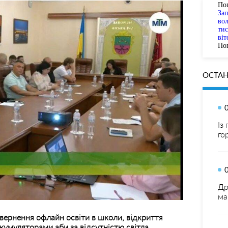
По
За
вол
тис
віт
Пог
ОСТАН
Із
го
Др
ма
вернення офлайн освіти в школи, відкриття
кумуляторами аби за відсутністю світла