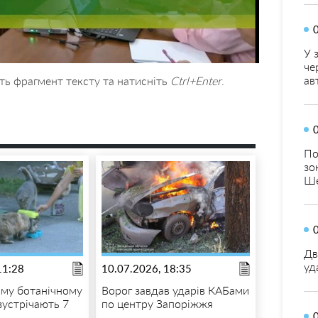
У 
че
ав
ть фрагмент тексту та натисніть
Ctrl+Enter
.
По
зо
Ше
Дв
уд
11:28
10.07.2026, 18:35
ому ботанічному
Ворог завдав ударів КАБами
зустрічають 7
по центру Запоріжжя