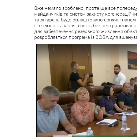
Вже немало зроблено, проте ще все попереду
майданчиків та систем захисту когенераційних
та лікарень буде облаштовано сонячні панелі
і теплопостачання, навіть без централізова
для забезпечення резервного живлення об’єкт
розробляється програма із ЗОВА для вшануван