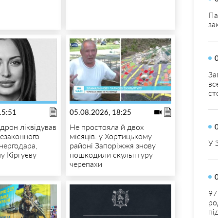
Па
за
За
вс
ст
15:51
05.08.2026, 18:25
 дрон ліквідував
Не простояла й двох
езаконного
місяців: у Хортицькому
У 
нергодара,
районі Запоріжжя знову
у Кіргуєву
пошкодили скульптуру
черепахи
97
ро
пі