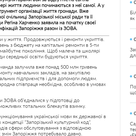
фері життя людини починаються з неї самої. А у
струмент організації життя громади. Вже
Бі
 очільниці Запорізької міської ради та її
як
 Регіна Харченко заявила на початку своєї
ифікацій Запоріжжя разом із ЗОВА.
ти у життя.
Продовжуються і ремонти укриттів.
вень з бюджету на капітальні ремонти в 5-ти
За
о майбутнє покоління. Щоб малеча та школярі
дл
ади середньої освіти будуються укриття.
манда залучила вже понад 500 млн гривень
монту навчальних закладів, на закупівлю
альних підприємств і для допомоги людям.
народна співпраця необхідна, особливо в умовах
По
що
и ЗОВА обʼєдналися у підготовці до
в можливих тотальних блекаутів взимку.
функціонування української мови як державної в
 концепції “Запорізький культурний код”,
Са
адів сфери обслуговування з відповідною
те
х змін Запоріжжя потребувало давно.
«Е