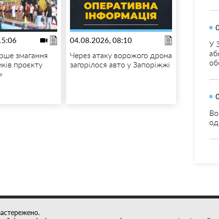
15:06
04.08.2026, 08:10
У 
аб
рше змагання
Через атаку ворожого дрона
об
иків проєкту
загорілося авто у Запоріжжі
»
Во
од
застережено.