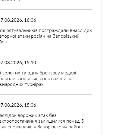
07.08.2026, 16:06
оє рятувальників постраждали внаслідок
вторної атаки росіян на Запорізький
йон
07.08.2026, 15:10
і золотих та одну бронзову медалі
бороли запорізькі спортсмени на
жнародних турнірах
07.08.2026, 15:06
аслідок ворожих атак без
ектропостачання залишилися понад 5
сяч споживачів у Запорізькому районі