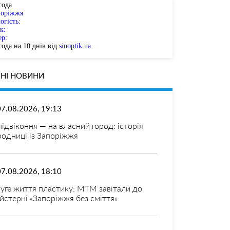
года
поріжжя
огість:
к:
ер:
ода на 10 днів від
sinoptik.ua
НІ НОВИНИ
07.08.2026, 19:13
 підвіконня — на власний город: історія
родниці із Запоріжжя
07.08.2026, 18:10
уге життя пластику: МТМ завітали до
йстерні «Запоріжжя без сміття»