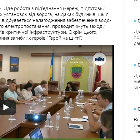
. Йде робота з під’єднання мереж, підготовки
 установок від ворога, на дахах будинків, шкіл
, відбувається налагодження забезпечення водо-
ного електропостачання, проводитимуть заходи
Дв
ів критичної інфраструктури. Окрім цього,
по
ня загиблих героїв “Герой на щиті”.
ра
Дв
ви
мі
Вн
ел
ти