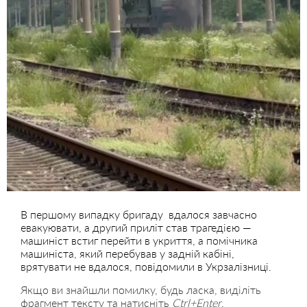
В першому випадку бригаду вдалося завчасно
евакуювати, а другий приліт став трагедією —
машиніст встиг перейти в укриття, а помічника
машиніста, який перебував у задній кабіні,
врятувати не вдалося, повідомили в Укрзалізниці.
Якщо ви знайшли помилку, будь ласка, виділіть
фрагмент тексту та натисніть
Ctrl+Enter
.