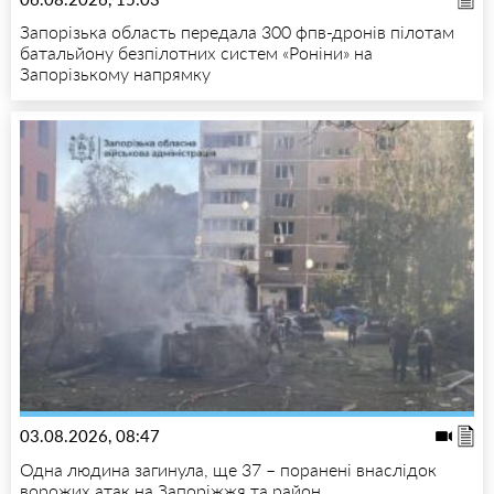
Запорізька область передала 300 фпв-дронів пілотам
батальйону безпілотних систем «Роніни» на
Запорізькому напрямку
03.08.2026, 08:47
Одна людина загинула, ще 37 – поранені внаслідок
ворожих атак на Запоріжжя та район