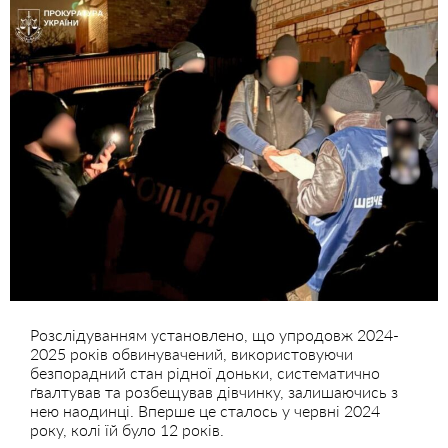
Розслідуванням установлено, що упродовж 2024-
2025 років обвинувачений, використовуючи
безпорадний стан рідної доньки, систематично
ґвалтував та розбещував дівчинку, залишаючись з
нею наодинці. Вперше це сталось у червні 2024
року, колі їй було 12 років.