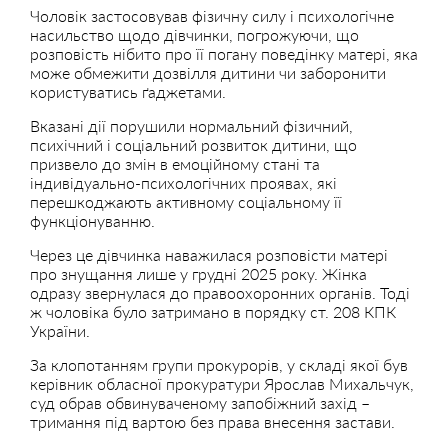
Чоловік застосовував фізичну силу і психологічне
насильство щодо дівчинки, погрожуючи, що
розповість нібито про її погану поведінку матері, яка
може обмежити дозвілля дитини чи заборонити
користуватись ґаджетами.
Вказані дії порушили нормальний фізичний,
психічний і соціальний розвиток дитини, що
призвело до змін в емоційному стані та
індивідуально-психологічних проявах, які
перешкоджають активному соціальному її
функціонуванню.
Через це дівчинка наважилася розповісти матері
про знущання лише у грудні 2025 року. Жінка
одразу звернулася до правоохоронних органів. Тоді
ж чоловіка було затримано в порядку ст. 208 КПК
України.
За клопотанням групи прокурорів, у складі якої був
керівник обласної прокуратури Ярослав Михальчук,
суд обрав обвинуваченому запобіжний захід –
тримання під вартою без права внесення застави.