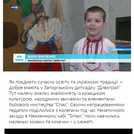
Як поєднати сучасну освіту та українські традиції —
добре знають у Запорізькому дитсадку “Дивограй”.
Тут малечу змалку знайомлять із козацькою
культурою, народними звичаями та елементами
бойового мистецтва “Спас”. Своїми напрацюваннями
педагоги поділилися з колегами під час тематичного
заходу в Незламному хабі “Титан”. Чому навчились
маленькі козаки та козачки – у сюжеті.