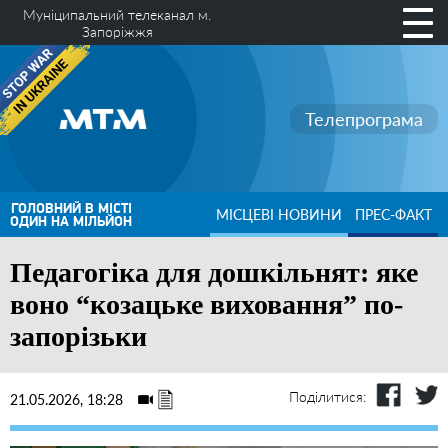
Муніципальний телеканал м.
Запоріжжя
Телепрограма
ГОЛОВНИЙ В МІСТІ
МІСЦЕВІ НОВИНИ
ПРЕС-ФАКТ
ОДИН НА МІЛЬЙОН
Педагогіка для дошкільнят: яке
воно “козацьке виховання” по-
запорізьки
Поділитися:
21.05.2026, 18:28