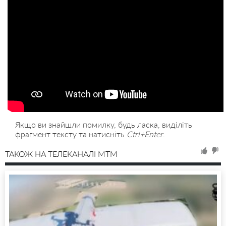
Якщо ви знайшли помилку, будь ласка, виділіть
фрагмент тексту та натисніть
Ctrl+Enter
.
ТАКОЖ НА ТЕЛЕКАНАЛІ MTM