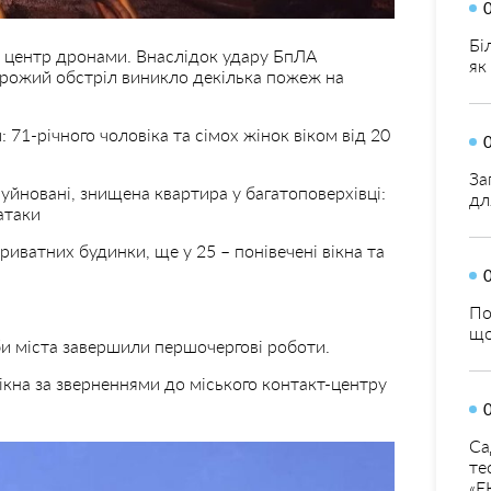
Бі
й центр дронами. Внаслідок удару БпЛА
як
орожий обстріл виникло декілька пожеж на
 71-річного чоловіка та сімох жінок віком від 20
За
уйновані, знищена квартира у багатоповерхівці:
дл
атаки
иватних будинки, ще у 25 – понівечені вікна та
По
що
и міста завершили першочергові роботи.
ікна за зверненнями до міського контакт-центру
Са
те
«Е