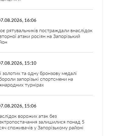
07.08.2026, 16:06
оє рятувальників постраждали внаслідок
вторної атаки росіян на Запорізький
йон
07.08.2026, 15:10
і золотих та одну бронзову медалі
бороли запорізькі спортсмени на
жнародних турнірах
07.08.2026, 15:06
аслідок ворожих атак без
ектропостачання залишилися понад 5
сяч споживачів у Запорізькому районі