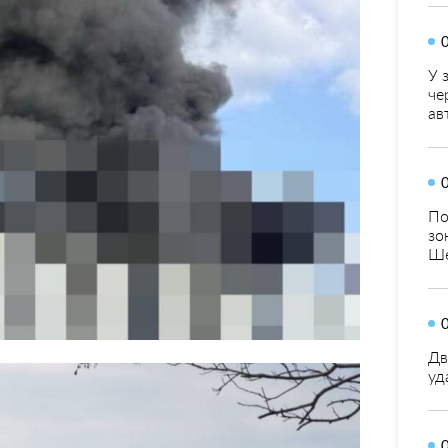
У 
че
ав
По
зо
Ше
Дв
уд