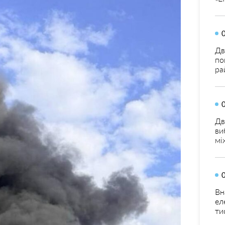
Дв
по
ра
Дв
ви
мі
Вн
ел
ти