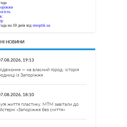
года
поріжжя
огість:
к:
ер:
ода на 10 днів від
sinoptik.ua
НІ НОВИНИ
07.08.2026, 19:13
 підвіконня — на власний город: історія
родниці із Запоріжжя
07.08.2026, 18:10
уге життя пластику: МТМ завітали до
йстерні «Запоріжжя без сміття»