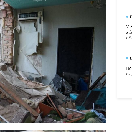
У 
аб
об
Во
од