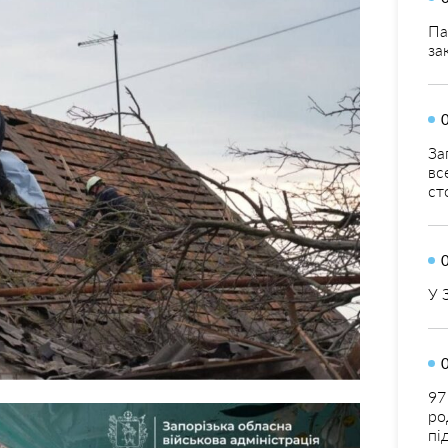
Па
за
За
вс
ст
У 
97
ро
пі