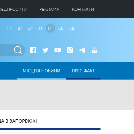
ПЕЦПРОЄКТИ
РЕКЛАМА
КОНТАКТИ
ПН
ВТ
СР
ЧТ
ПТ
СБ
НД
МІСЦЕВІ НОВИНИ
ПРЕС-ФАКТ
А В ЗАПОРІЖЖІ