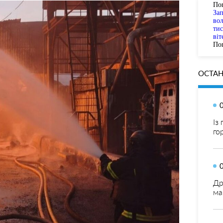
По
За
вол
тис
віт
Пог
ОСТАН
Із
го
Др
ма