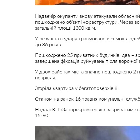
Надвечір окупанти знову атакували обласни
пошкоджено об’єкт інфраструктури. Через в
загальній площі 1300 кв.м.
У результаті удару травмовано вісьмох людей:
до 86 років.
Пошкоджено 25 приватних будинків, два – зр
завершена фіксація руйнувань після ворожої 
У двох районах міста значно пошкоджено 2 пр
покрівля.
Згоріла квартира у багатоповерхівці.
Станом на ранок 16 травня комунальні служб
Надалі КП «Запоріжремсервіс» закриватиме в
15-80.