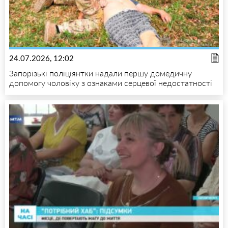
24.07.2026, 12:02
Запорізькі поліціянтки надали першу домедичну
допомогу чоловіку з ознаками серцевої недостатності