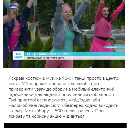
Яскраві костюми, музика 90-х і танці просто в центрі
міста. У Запоріжжі провели флешмоб, щоб
привернути увагу до збору на мобільні електричні
підйомники для людей з порушенням мобільності.
Такі пристрої встановлюють у під’їздах, аби
маломобільні люди могли безперешкодно виходити
з дому. Мета збору — 500 тисяч гривень. Про
яскраву та корисну акцію – дивіться.