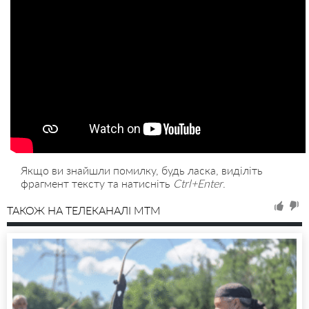
Якщо ви знайшли помилку, будь ласка, виділіть
фрагмент тексту та натисніть
Ctrl+Enter
.
ТАКОЖ НА ТЕЛЕКАНАЛІ MTM