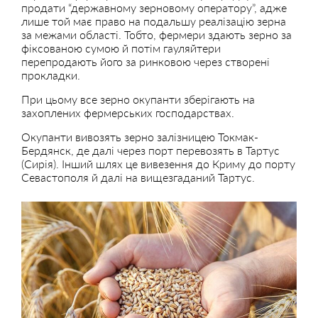
продати “державному зерновому оператору”, адже
лише той має право на подальшу реалізацію зерна
за межами області. Тобто, фермери здають зерно за
фіксованою сумою й потім гауляйтери
перепродають його за ринковою через створені
прокладки.
При цьому все зерно окупанти зберігають на
захоплених фермерських господарствах.
Окупанти вивозять зерно залізницею Токмак-
Бердянск, де далі через порт перевозять в Тартус
(Сирія). Інший шлях це вивезення до Криму до порту
Севастополя й далі на вищезгаданий Тартус.