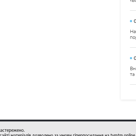
На
по
Вн
та
застережено.
айті матеріалів дозволено за умови гіперпосилання на tvmtm.online.