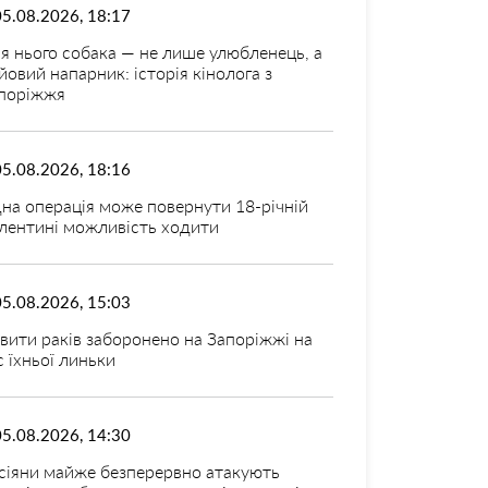
05.08.2026, 18:17
я нього собака — не лише улюбленець, а
йовий напарник: історія кінолога з
поріжжя
05.08.2026, 18:16
на операція може повернути 18-річній
лентині можливість ходити
05.08.2026, 15:03
вити раків заборонено на Запоріжжі на
с їхньої линьки
05.08.2026, 14:30
сіяни майже безперервно атакують