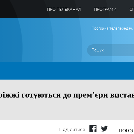
ПРО ТЕЛЕКАНАЛ
ПРОГРАМИ
C
Програма телепередач:
ріжжі готуються до прем’єри вист
Поділитися:
ПОГОД