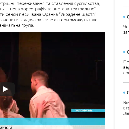
трішні переживання та ставлення суспільства,
ть — нова хореографічна вистава театральної
и сенси п’єси Івана Франка “Украдене щастя”
и зачепити глядача за живе актори зможуть вже
знімальна група.
Че
за
По
ве
со
Ві
вт
За