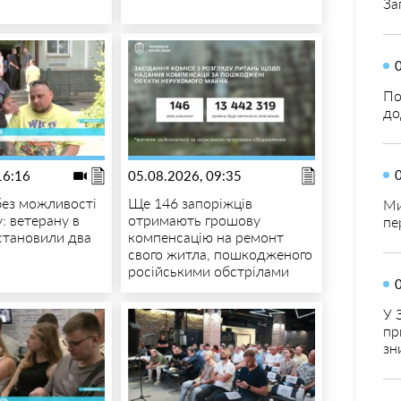
За
По
до
16:16
05.08.2026, 09:35
 без можливості
Ще 146 запоріжців
Ми
: ветерану в
отримають грошову
пе
становили два
компенсацію на ремонт
свого житла, пошкодженого
російськими обстрілами
У 
пр
зн