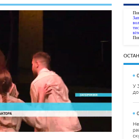
По
За
вол
тис
віт
Пог
ОСТАН
У 
до
Не
ра
ск