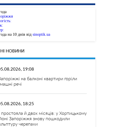
года
поріжжя
огість:
к:
ер:
ода на 10 днів від
sinoptik.ua
НІ НОВИНИ
05.08.2026, 19:08
Запоріжжі на балконі квартири горіли
машні речі
05.08.2026, 18:25
 простояла й двох місяців: у Хортицькому
йоні Запоріжжя знову пошкодили
ульптуру черепахи