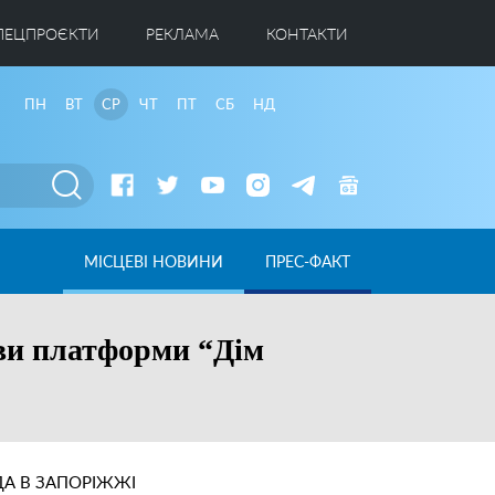
ПЕЦПРОЄКТИ
РЕКЛАМА
КОНТАКТИ
ПН
ВТ
СР
ЧТ
ПТ
СБ
НД
МІСЦЕВІ НОВИНИ
ПРЕС-ФАКТ
ави платформи “Дім
А В ЗАПОРІЖЖІ