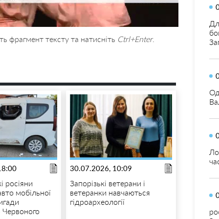
Дл
бо
ть фрагмент тексту та натисніть
Ctrl+Enter
.
За
Од
Ва
Ло
ча
18:00
30.07.2026, 10:09
і росіяни
Запорізькі ветерани і
авто мобільної
ветеранки навчаються
игади
гідроархеології
о Червоного
ро