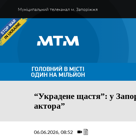
Муніципальний телеканал м. Запоріжжя
ГОЛОВНИЙ В МІСТІ
ОДИН НА МІЛЬЙОН
“Украдене щастя”: у Запо
актора”
06.06.2026, 08:52