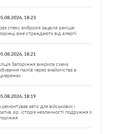
05.08.2026, 18:23
рез спеку амброзія зацвіла раніше:
поріжці вже страждають від алергії
05.08.2026, 18:21
ліція Запоріжжя викрила схему
рбування паліїв через знайомства в
цмережах
05.08.2026, 18:19
н ремонтував авто для військових і
ратив зір: історія незламності подружжя з
поріжжя