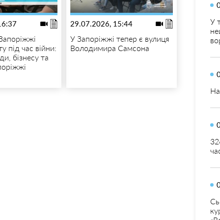
У 
16:37
29.07.2026, 15:44
не
 Запоріжжі
У Запоріжжі тепер є вулиця
во
у під час війни:
Володимира Самсона
ди, бізнесу та
поріжжі
На
32
ча
Сь
ку
«В