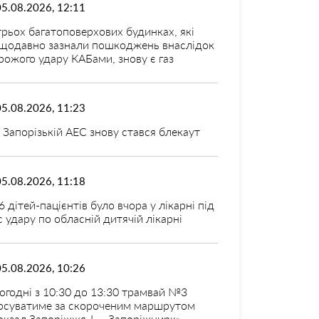
05.08.2026, 12:11
трьох багатоповерхових будинках, які
щодавно зазнали пошкоджень внаслідок
рожого удару КАБами, знову є газ
05.08.2026, 11:23
 Запорізькій АЕС знову стався блекаут
05.08.2026, 11:18
6 дітей-пацієнтів було вчора у лікарні під
с удару по обласній дитячій лікарні
05.08.2026, 10:26
огодні з 10:30 до 13:30 трамвай №3
рсуватиме за скороченим маршрутом
окзал Запоріжжя-I — Запоріжцирк»