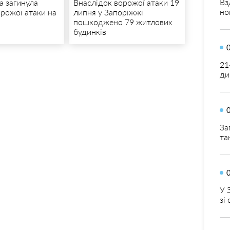
Вз
 загинула
Внаслідок ворожої атаки 19
но
орожої атаки на
липня у Запоріжжі
пошкоджено 79 житлових
будинків
21
ди
За
та
У 
зі