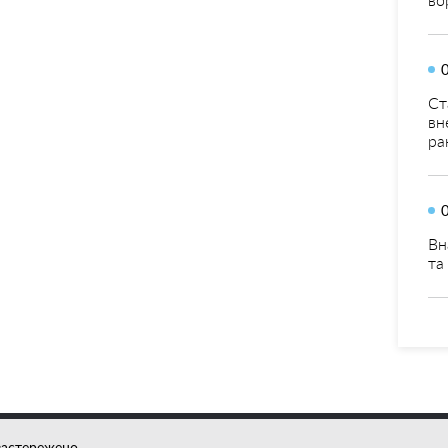
Ст
вн
ра
Вн
та
застережено.