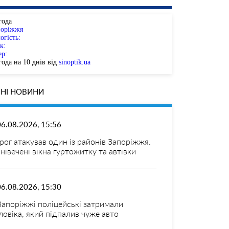
года
поріжжя
огість:
к:
ер:
ода на 10 днів від
sinoptik.ua
НІ НОВИНИ
06.08.2026, 15:56
рог атакував один із районів Запоріжжя.
нівечені вікна гуртожитку та автівки
06.08.2026, 15:30
Запоріжжі поліцейські затримали
ловіка, який підпалив чуже авто