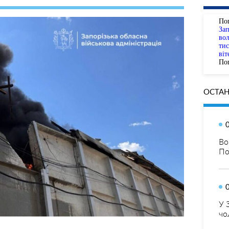
По
За
вол
тис
віт
Пог
ОСТАН
Во
По
У 
чо