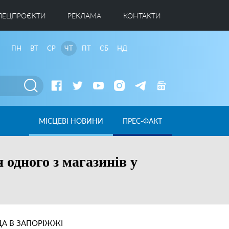
ПЕЦПРОЄКТИ
РЕКЛАМА
КОНТАКТИ
ПН
ВТ
СР
ЧТ
ПТ
СБ
НД
МІСЦЕВІ НОВИНИ
ПРЕС-ФАКТ
одного з магазинів у
А В ЗАПОРІЖЖІ