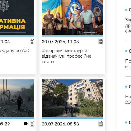
За
др
си
11:04
20.07.2026, 11:08
в удару по АЗС
Запорізькі металурги
відзначили професійне
По
свято
із
На
20
09:29
20.07.2026, 08:53