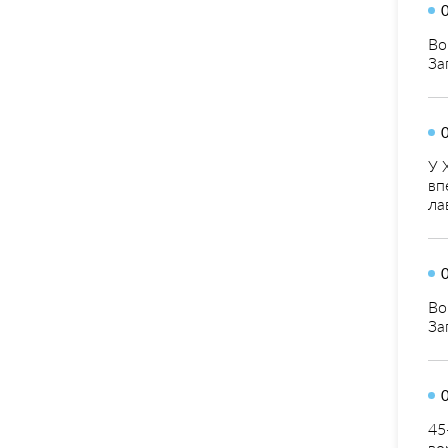
Во
За
У 
вп
ла
Во
За
45
во