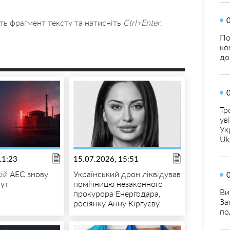
ть фрагмент тексту та натисніть
Ctrl+Enter
.
По
ко
до
Тр
ув
Ук
Uk
11:23
15.07.2026, 15:51
кій АЕС знову
Український дрон ліквідував
аут
помічницю незаконного
Ви
прокурора Енергодара,
За
росіянку Анну Кіргуєву
по