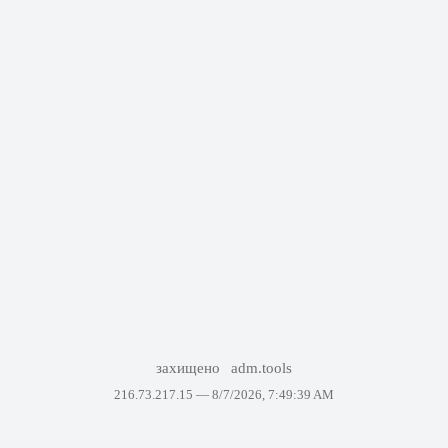
захищено
adm.tools
216.73.217.15 —
8/7/2026, 7:49:39 AM