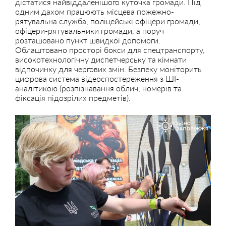
дістатися найвіддаленішого куточка громади. Під
одним дахом працюють місцева пожежно-
рятувальна служба, поліцейські офіцери громади,
офіцери-рятувальники громади, а поруч
розташовано пункт швидкої допомоги.
Облаштовано просторі бокси для спецтранспорту,
високотехнологічну диспетчерську та кімнати
відпочинку для чергових змін. Безпеку моніторить
цифрова система відеоспостереження з ШІ-
аналітикою (розпізнавання облич, номерів та
фіксація підозрілих предметів).