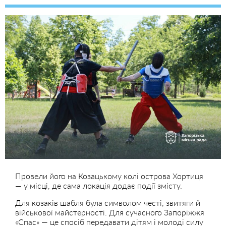
Провели його на Козацькому колі острова Хортиця
— у місці, де сама локація додає події змісту.
Для козаків шабля була символом честі, звитяги й
військової майстерності. Для сучасного Запоріжжя
«Спас» — це спосіб передавати дітям і молоді силу