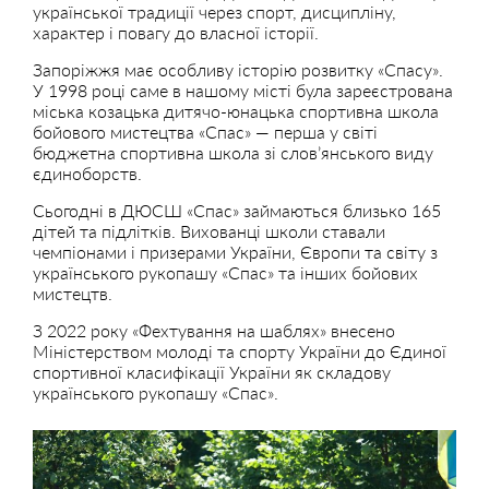
української традиції через спорт, дисципліну,
характер і повагу до власної історії.
Запоріжжя має особливу історію розвитку «Спасу».
У 1998 році саме в нашому місті була зареєстрована
міська козацька дитячо-юнацька спортивна школа
бойового мистецтва «Спас» — перша у світі
бюджетна спортивна школа зі слов’янського виду
єдиноборств.
Сьогодні в ДЮСШ «Спас» займаються близько 165
дітей та підлітків. Вихованці школи ставали
чемпіонами і призерами України, Європи та світу з
українського рукопашу «Спас» та інших бойових
мистецтв.
З 2022 року «Фехтування на шаблях» внесено
Міністерством молоді та спорту України до Єдиної
спортивної класифікації України як складову
українського рукопашу «Спас».