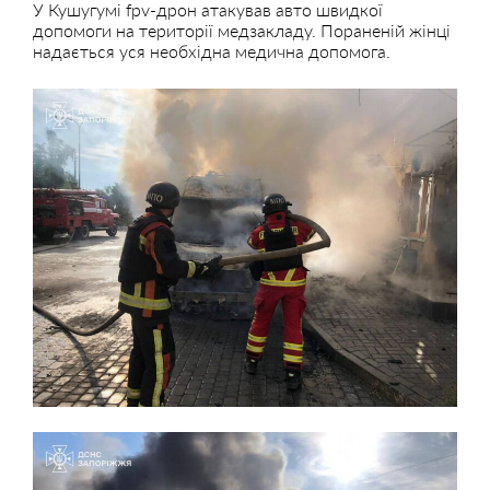
У Кушугумі fpv-дрон атакував авто швидкої
допомоги на території медзакладу. Пораненій жінці
надається уся необхідна медична допомога.