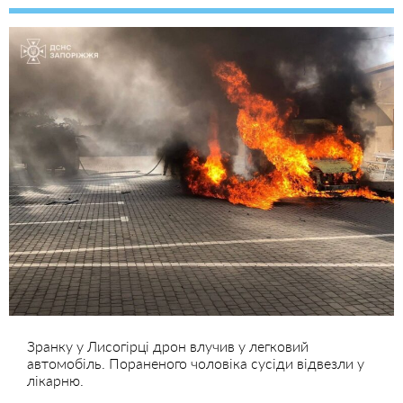
Зранку у Лисогірці дрон влучив у легковий
автомобіль. Пораненого чоловіка сусіди відвезли у
лікарню.