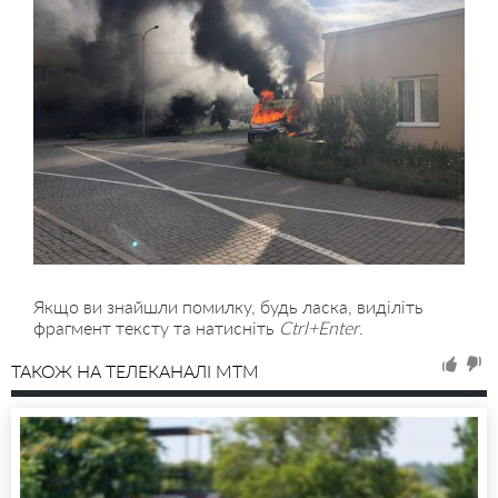
Якщо ви знайшли помилку, будь ласка, виділіть
фрагмент тексту та натисніть
Ctrl+Enter
.
ТАКОЖ НА ТЕЛЕКАНАЛІ MTM