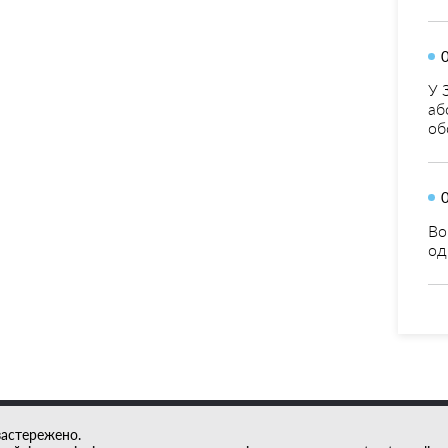
У 
аб
об
Во
од
застережено.