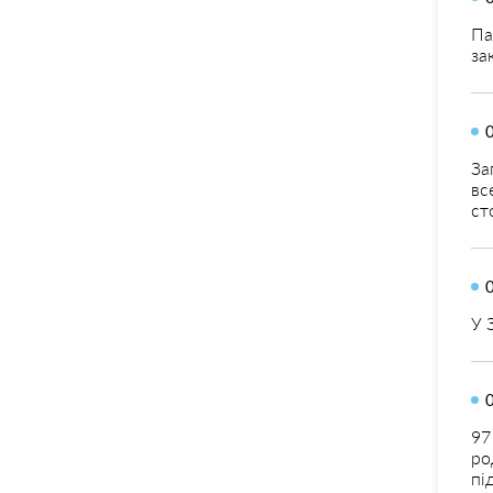
Па
за
За
вс
ст
У 
97
ро
пі