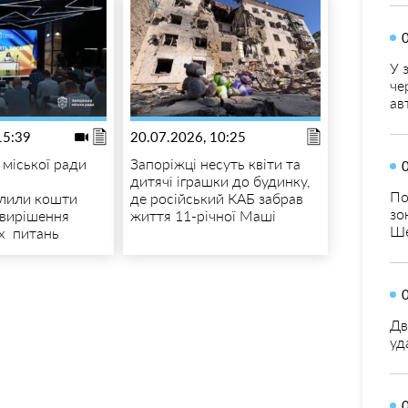
У 
че
ав
15:39
20.07.2026, 10:25
ї міської ради
Запоріжці несуть квіти та
дитячі іграшки до будинку,
По
ілили кошти
де російський КАБ забрав
зо
 вирішення
життя 11-річної Маші
Ше
х питань
Дв
уд