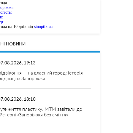
года
поріжжя
огість:
к:
ер:
ода на 10 днів від
sinoptik.ua
НІ НОВИНИ
07.08.2026, 19:13
 підвіконня — на власний город: історія
родниці із Запоріжжя
07.08.2026, 18:10
уге життя пластику: МТМ завітали до
йстерні «Запоріжжя без сміття»