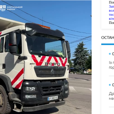
По
За
вол
тис
віт
Пог
ОСТАН
Із
го
Др
ма