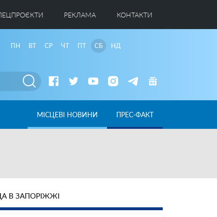
ПЕЦПРОЄКТИ
РЕКЛАМА
КОНТАКТИ
ПН
ВТ
СР
ЧТ
ПТ
СБ
НД
МІСЦЕВІ НОВИНИ
ПРЕС-ФАКТ
А В ЗАПОРІЖЖІ