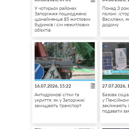
У чотирьох районах
Понад 3 рок
Запоріжжя пошкоджено
полоні: істо
щонайменше 85 житлових
Василівки, 
будинків і сім нежитлових
додому
об’єктів
16.07.2026, 15:22
27.07.2026, 
Антидронові сітки та
Базова соці
укриття: як у Запоріжжі
у Пенсійном
захищають транспорт
закликають 
подавати за