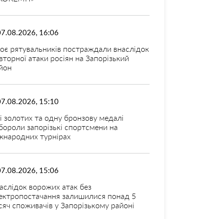
07.08.2026, 16:06
оє рятувальників постраждали внаслідок
вторної атаки росіян на Запорізький
йон
07.08.2026, 15:10
і золотих та одну бронзову медалі
бороли запорізькі спортсмени на
жнародних турнірах
07.08.2026, 15:06
аслідок ворожих атак без
ектропостачання залишилися понад 5
сяч споживачів у Запорізькому районі