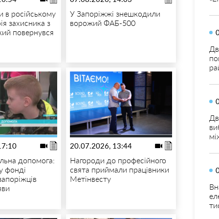
и в російському
У Запоріжжі знешкодили
рія захисника з
ворожий ФАБ-500
який повернувся
Дв
по
ра
Дв
ви
мі
17:10
20.07.2026, 13:44
альна допомога:
Нагороди до професійного
у фонді
свята приймали працівники
запоріжців
Метінвесту
Вн
яви
ел
ти