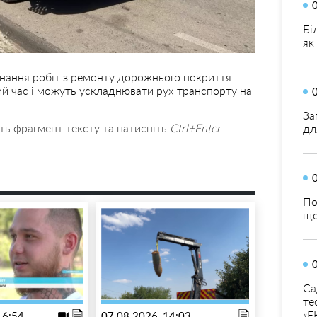
Бі
як
нання робіт з ремонту дорожнього покриття
й час і можуть ускладнювати рух транспорту на
За
ть фрагмент тексту та натисніть
Ctrl+Enter
.
дл
По
що
Са
те
«Е
16:54
07.08.2026, 14:03