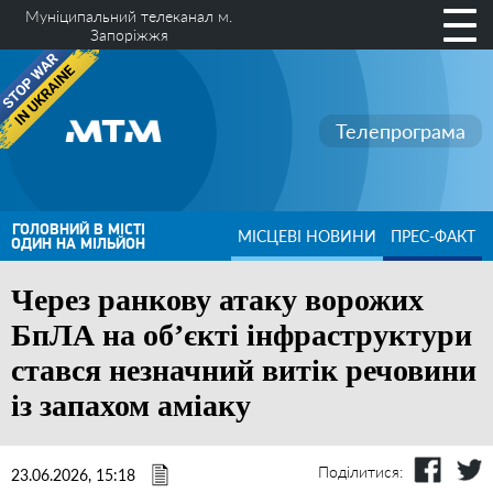
Муніципальний телеканал м.
Запоріжжя
Телепрограма
ГОЛОВНИЙ В МІСТІ
МІСЦЕВІ НОВИНИ
ПРЕС-ФАКТ
ОДИН НА МІЛЬЙОН
Через ранкову атаку ворожих
БпЛА на об’єкті інфраструктури
стався незначний витік речовини
із запахом аміаку
Поділитися:
23.06.2026, 15:18