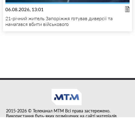
06.08.2026, 13:01
21-річний житель Запоріжжя готував диверсії та
намагався вбити військового
2015-2026 © Телеканал MTM Всі права застережено.
Використання будь-яких розміщених на сайті матеріалів
дозволено за умови гіперпосилання на tvmtm.online.
Інформацію, публіковану в рубриці "Прес-факт", розміщено на
правах реклами.