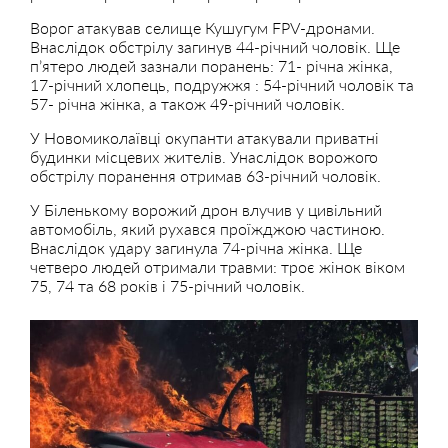
Ворог атакував селище Кушугум FPV-дронами.
Внаслідок обстрілу загинув 44-річний чоловік. Ще
п’ятеро людей зазнали поранень: 71- річна жінка,
17-річний хлопець, подружжя : 54-річний чоловік та
57- річна жінка, а також 49-річний чоловік.
У Новомиколаївці окупанти атакували приватні
будинки місцевих жителів. Унаслідок ворожого
обстрілу поранення отримав 63-річний чоловік.
У Біленькому ворожий дрон влучив у цивільний
автомобіль, який рухався проїжджою частиною.
Внаслідок удару загинула 74-річна жінка. Ще
четверо людей отримали травми: троє жінок віком
75, 74 та 68 років і 75-річний чоловік.