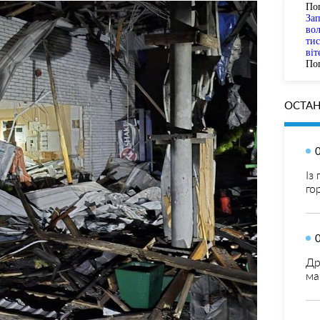
По
За
вол
тис
віт
Пог
ОСТАН
Із
го
Др
ма