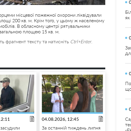
Бі
борцями місцевої пожежної охорони ліквідували
як
лощі 200 кв. м. Крім того, у цьому ж населеному
мобілів. В обласному центрі рятувальники
 загальною площею 15 кв. м.
ть фрагмент тексту та натисніть
Ctrl+Enter
.
За
дл
По
що
Са
12:11
04.08.2026, 12:45
те
 засудили
За останній тиждень липня
«Е