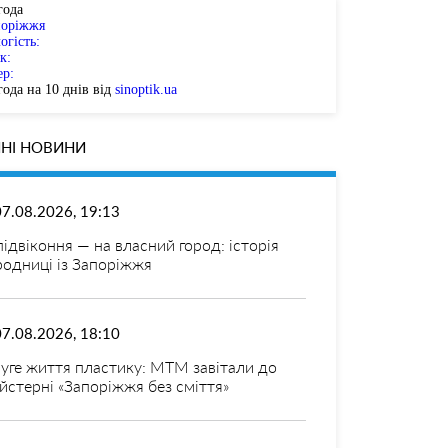
года
поріжжя
огість:
к:
ер:
ода на 10 днів від
sinoptik.ua
НІ НОВИНИ
07.08.2026, 19:13
 підвіконня — на власний город: історія
родниці із Запоріжжя
07.08.2026, 18:10
уге життя пластику: МТМ завітали до
йстерні «Запоріжжя без сміття»