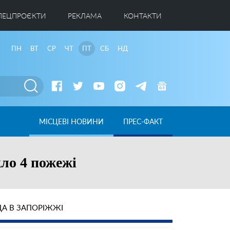
ПЕЦПРОЄКТИ
РЕКЛАМА
КОНТАКТИ
ПН
ВТ
СР
ЧТ
ПТ
СБ
НД
МІСЦЕВІ НОВИНИ
ПРЕС-ФАКТ
кло 4 пожежі
А В ЗАПОРІЖЖІ