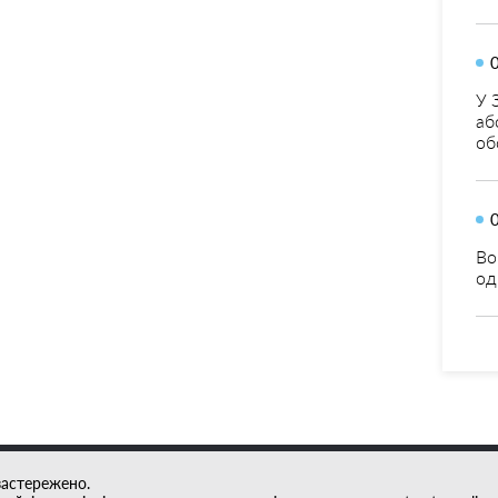
У 
аб
об
Во
од
застережено.