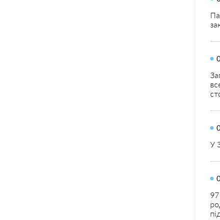
Па
за
За
вс
ст
У 
97
ро
пі