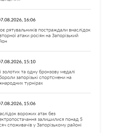
07.08.2026, 16:06
оє рятувальників постраждали внаслідок
вторної атаки росіян на Запорізький
йон
07.08.2026, 15:10
і золотих та одну бронзову медалі
бороли запорізькі спортсмени на
жнародних турнірах
07.08.2026, 15:06
аслідок ворожих атак без
ектропостачання залишилися понад 5
сяч споживачів у Запорізькому районі