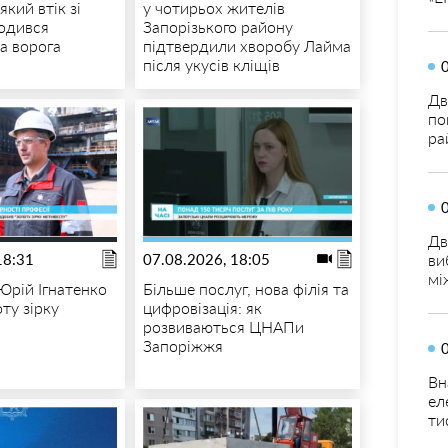
який втік зі
у чотирьох жителів
годився
Запорізького району
а ворога
підтвердили хворобу Лайма
після укусів кліщів
Дв
по
ра
Дв
18:31
07.08.2026, 18:05
ви
мі
Юрій Ігнатенко
Більше послуг, нова філія та
ту зірку
цифровізація: як
розвиваються ЦНАПи
Запоріжжя
Вн
ел
ти