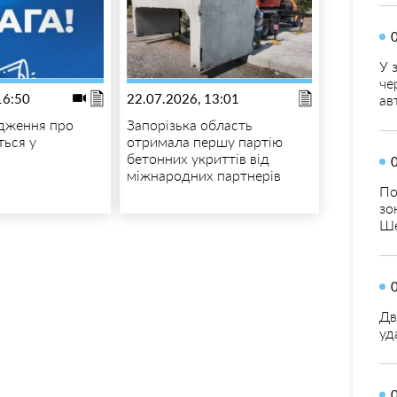
У 
че
16:50
22.07.2026, 13:01
ав
дження про
Запорізька область
ться у
отримала першу партію
бетонних укриттів від
міжнародних партнерів
По
зо
Ше
Дв
уд