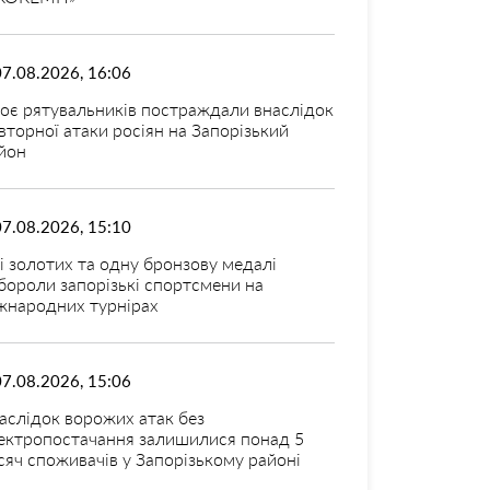
07.08.2026, 16:06
оє рятувальників постраждали внаслідок
вторної атаки росіян на Запорізький
йон
07.08.2026, 15:10
і золотих та одну бронзову медалі
бороли запорізькі спортсмени на
жнародних турнірах
07.08.2026, 15:06
аслідок ворожих атак без
ектропостачання залишилися понад 5
сяч споживачів у Запорізькому районі