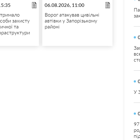
15:35
06.08.2026, 11:00
Па
отримало
Ворог атакував цивільні
за
асоби захисту
автівки у Запорізькому
тичної та
районі
нфраструктури
За
вс
ст
У 
97
ро
пі