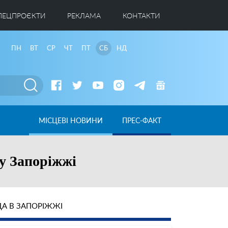
ПЕЦПРОЄКТИ
РЕКЛАМА
КОНТАКТИ
ПН
ВТ
СР
ЧТ
ПТ
СБ
НД
МІСЦЕВІ НОВИНИ
ПРЕС-ФАКТ
у Запоріжжі
А В ЗАПОРІЖЖІ