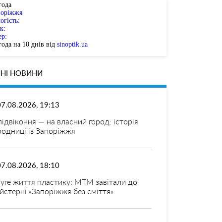
года
поріжжя
огість:
к:
ер:
ода на 10 днів від
sinoptik.ua
НІ НОВИНИ
07.08.2026, 19:13
 підвіконня — на власний город: історія
родниці із Запоріжжя
07.08.2026, 18:10
уге життя пластику: МТМ завітали до
йстерні «Запоріжжя без сміття»