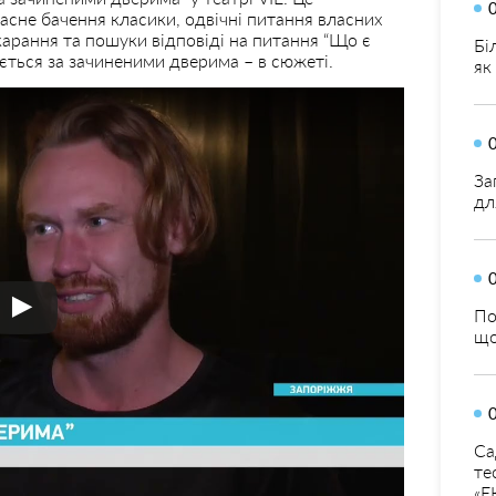
асне бачення класики, одвічні питання власних
карання та пошуки відповіді на питання “Що є
Бі
ається за зачиненими дверима – в сюжеті.
як
За
дл
По
що
Са
те
«Е