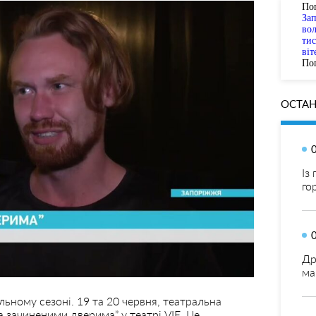
По
За
вол
тис
віт
Пог
ОСТАН
Із
го
Др
ма
ьному сезоні. 19 та 20 червня, театральна
а зачиненими дверима” у театрі VIE. Це