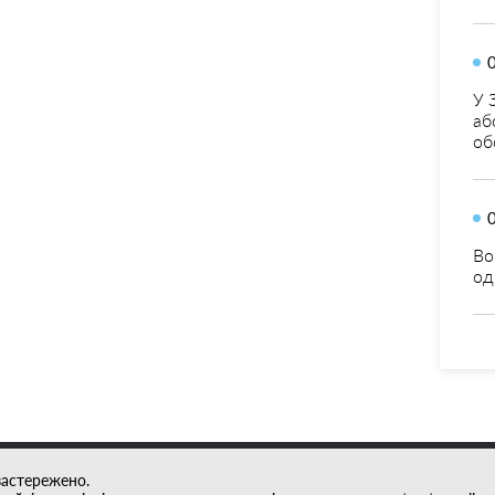
У 
аб
об
Во
од
застережено.