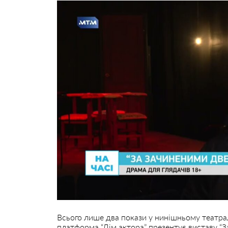
Всього лише два покази у нинішньому театрал
платформа “Дім актора” презентує виставу “З