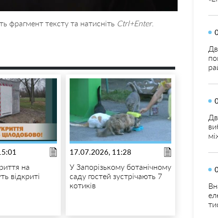
ть фрагмент тексту та натисніть
Ctrl+Enter
.
Дв
по
ра
Дв
ви
мі
15:01
17.07.2026, 11:28
риття на
У Запорізькому ботанічному
ть відкриті
саду гостей зустрічають 7
котиків
Вн
ел
ти