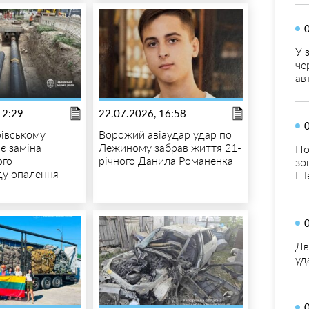
У 
че
ав
12:29
22.07.2026, 16:58
івському
Ворожий авіаудар удар по
є заміна
Лежиному забрав життя 21-
По
ого
річного Данила Романенка
зо
ду опалення
Ше
Дв
уд