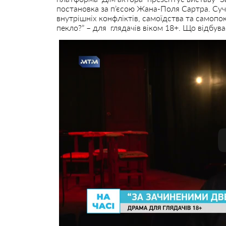
постановка за п’єсою Жана-Поля Сартра. Суч
внутрішніх конфліктів, самоїдства та самопо
пекло?” – для глядачів віком 18+. Що відбув