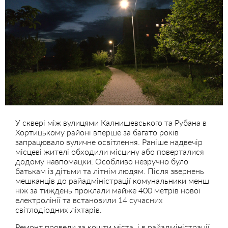
У сквері між вулицями Калнишевського та Рубана в
Хортицькому районі вперше за багато років
запрацювало вуличне освітлення. Раніше надвечір
місцеві жителі обходили місцину або поверталися
додому навпомацки. Особливо незручно було
батькам із дітьми та літнім людям. Після звернень
мешканців до райадміністрації комунальники менш
ніж за тиждень проклали майже 400 метрів нової
електролінії та встановили 14 сучасних
світлодіодних ліхтарів.
Ремонт провели за кошти міста, і в райадміністрації