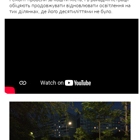
обіцяють продовжувати відновлювати освітлення на
тих ділянках, де його десятиліттями не було.