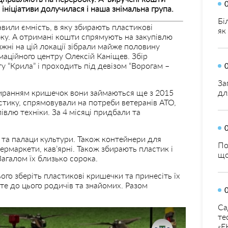
ініціативи долучилася і наша знімальна група.
Бі
вили ємність, в яку збирають пластикові
як
ку. А отримані кошти спрямують на закупівлю
ижні на цій локації зібрали майже половину
аційного центру Олексій Каніщев. Збір
у “Крила” і проходить під девізом “Ворогам –
За
биранням кришечок вони займаються ще з 2015
дл
астику, спрямовували на потреби ветеранів АТО,
івлю техніки. За 4 місяці придбали та
 та палаци культури. Також контейнери для
По
рмаркети, кав’ярні. Також збирають пластик і
що
Загалом їх близько сорока.
ого зберіть пластикові кришечки та принесіть їх
те до цього родичів та знайомих. Разом
Са
те
«Е