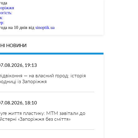
года
поріжжя
огість:
к:
ер:
ода на 10 днів від
sinoptik.ua
НІ НОВИНИ
07.08.2026, 19:13
 підвіконня — на власний город: історія
родниці із Запоріжжя
07.08.2026, 18:10
уге життя пластику: МТМ завітали до
йстерні «Запоріжжя без сміття»