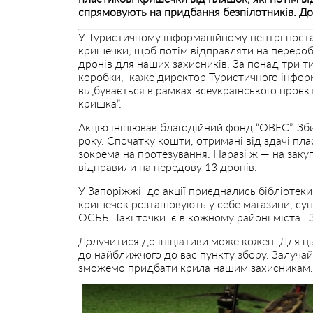
спрямовують на придбання безпілотників. До 
У Туристичному інформаційному центрі поста
кришечки, щоб потім відправляти на перероб
дронів для наших захисників. За понад три т
коробки, каже директор Туристичного інформ
відбувається в рамках всеукраїнського проєкт
кришка”.
Акцію ініціював благодійний фонд “ОВЕС”. З
року. Спочатку кошти, отримані від здачі пл
зокрема на протезування. Наразі ж — на закуп
відправили на передову 13 дронів.
У Запоріжжі до акції приєднались бібліотеки
кришечок розташовують у себе магазини, супе
ОСББ. Такі точки є в кожному районі міста. 
Долучитися до ініціативи може кожен. Для ць
до найближчого до вас пункту збору. Залучай
зможемо придбати крила нашим захисникам.