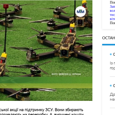
По
За
вол
тис
віт
Пог
ОСТАН
Із
го
Др
ма
ької акції на підтримку ЗСУ. Вони збирають
ідправляють на переробку. А виручені кошти