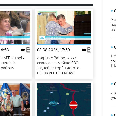
У 
че
ав
16:53
03.08.2026, 17:50
По
 НМТ: історія
«Карітас Запоріжжя»
зо
кників із
евакуював майже 200
Ше
 району
людей: історії тих, хто
почав усе спочатку
Дв
уд