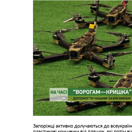
Запоріжці активно долучаються до всеукраїнс
пластикові кришечки від пляшок, які потім в