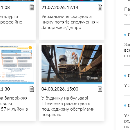
11:08
21.07.2026, 12:14
Па
за
металурги
Укрзалізниця скасувала
професійне
низку потягів сполученням
Запоріжжя-Дніпро
За
вс
ст
У 
11:30
04.08.2026, 15:00
ва Запоріжжя
У будинку на бульварі
 своїм
Шевченка ремонтують
 57 мільйонів
пошкоджену обстрілами
покрівлю
97
ро
пі