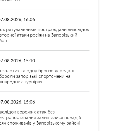
07.08.2026, 16:06
оє рятувальників постраждали внаслідок
вторної атаки росіян на Запорізький
йон
07.08.2026, 15:10
і золотих та одну бронзову медалі
бороли запорізькі спортсмени на
жнародних турнірах
07.08.2026, 15:06
аслідок ворожих атак без
ектропостачання залишилися понад 5
сяч споживачів у Запорізькому районі