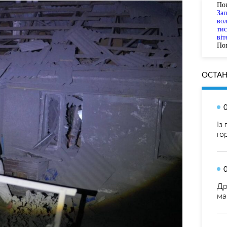
По
За
вол
тис
віт
Пог
ОСТАН
Із
го
Др
ма