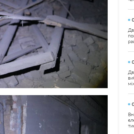
Дв
по
ра
Дв
ви
мі
Вн
ел
ти