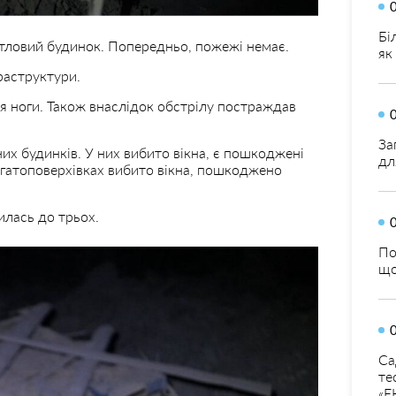
Бі
овий будинок. Попередньо, пожежі немає.
як
раструктури.
я ноги. Також внаслідок обстрілу постраждав
За
х будинків. У них вибито вікна, є пошкоджені
дл
агатоповерхівках вибито вікна, пошкоджено
лась до трьох.
По
що
Са
те
«Е