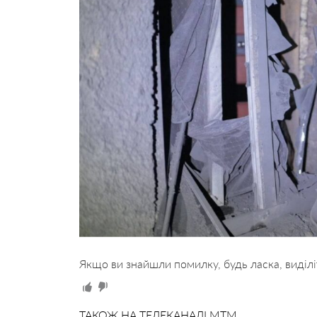
Якщо ви знайшли помилку, будь ласка, виділі
ТАКОЖ НА ТЕЛЕКАНАЛІ MTM