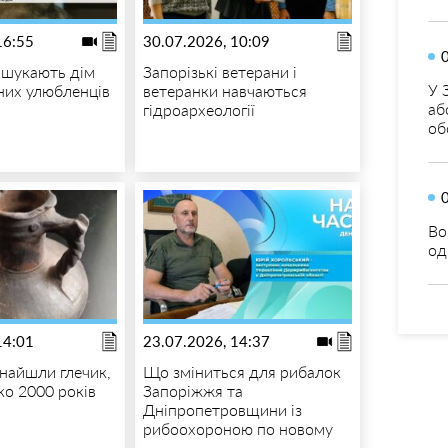
16:55
30.07.2026, 10:09
 шукають дім
Запорізькі ветерани і
У 
них улюбленців
ветеранки навчаються
аб
гідроархеології
об
Во
од
14:01
23.07.2026, 14:37
знайшли глечик,
Що зміниться для рибалок
ко 2000 років
Запоріжжя та
Дніпропетровщини із
рибоохороною по новому