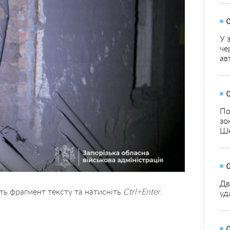
У 
че
ав
По
зо
Ше
Дв
ть фрагмент тексту та натисніть
Ctrl+Enter
.
уд