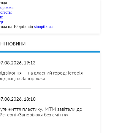
года
поріжжя
огість:
к:
ер:
ода на 10 днів від
sinoptik.ua
НІ НОВИНИ
07.08.2026, 19:13
 підвіконня — на власний город: історія
родниці із Запоріжжя
07.08.2026, 18:10
уге життя пластику: МТМ завітали до
йстерні «Запоріжжя без сміття»