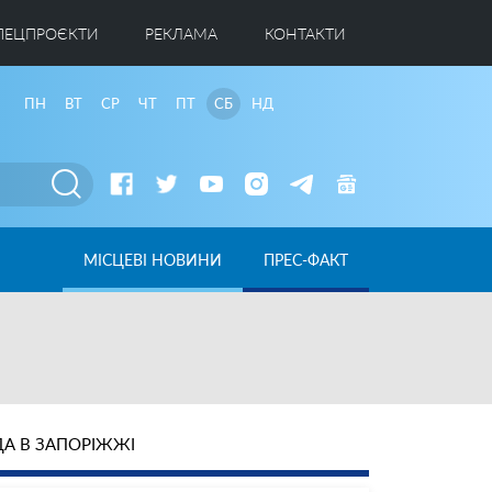
ПЕЦПРОЄКТИ
РЕКЛАМА
КОНТАКТИ
ПН
ВТ
СР
ЧТ
ПТ
СБ
НД
МІСЦЕВІ НОВИНИ
ПРЕС-ФАКТ
А В ЗАПОРІЖЖІ