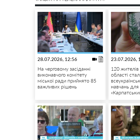
28.07.2026, 12:56
23.07.2026, 
На черговому засіданні
120 жителів 
виконавчого комітету
області ста
міської ради прийнято 85
всеукраїнсь
важливих рішень
навчань для
«Карпатськи