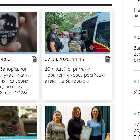
Па
за
За
вс
14:00
07.08.2026, 11:15
ст
Запорізької
10 людей отримали
ли учасниками
поранення через російські
ких польових
атаки на Запоріжжі
 цивільних
У 
й щит-2026»
97
ро
пі