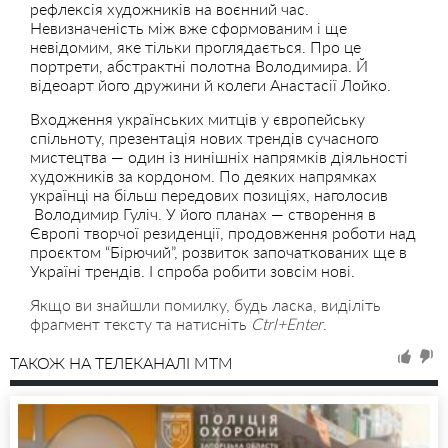
рефлексія художників на воєнний час.
Невизначеність між вже сформованим і ще
невідомим, яке тільки проглядається. Про це
портрети, абстрактні полотна Володимира. Й
відеоарт його дружини й колеги Анастасії Лойко.
Входження українських митців у європейську
спільноту, презентація нових трендів сучасного
мистецтва — один із нинішніх напрямків діяльності
художників за кордоном. По деяких напрямках
українці на більш передових позиціях, наголосив
Володимир Гуліч. У його планах — створення в
Європі творчої резиденції, продовження роботи над
проєктом “Бірючий”, розвиток започаткованих ще в
Україні трендів. І спроба робити зовсім нові.
Якщо ви знайшли помилку, будь ласка, виділіть
фрагмент тексту та натисніть
Ctrl+Enter
.
ТАКОЖ НА ТЕЛЕКАНАЛІ MTM