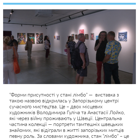
“Форми присутності у стані лімбо” — виставка з
такою назвою відкрилась у Запорізькому центрі
сучасного мистецтва. Це – двох місцевих
художників Володимира Гуліча та Анастасії Лойко,
які через війну проживають у Швеції. Центральна
частина колекції — портрети тамтешніх швецьких
знайомих, які відіграли в житті запорізьких митців
певну роль. За словами художника, стан “лімбо” – це