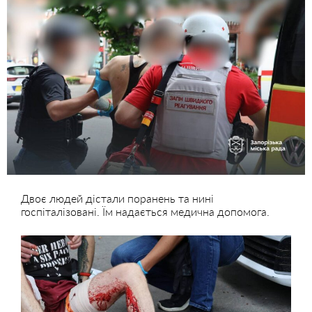
Двоє людей дістали поранень та нині
госпіталізовані. Їм надається медична допомога.