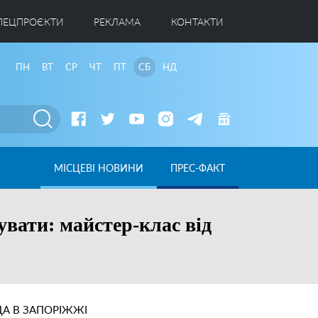
ПЕЦПРОЄКТИ
РЕКЛАМА
КОНТАКТИ
ПН
ВТ
СР
ЧТ
ПТ
СБ
НД
МІСЦЕВІ НОВИНИ
ПРЕС-ФАКТ
увати: майстер-клас від
А В ЗАПОРІЖЖІ