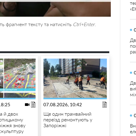
те
«Е
ть фрагмент тексту та натисніть
Ctrl+Enter
.
Дв
по
ра
Дв
ви
мі
18:25
07.08.2026, 10:42
а й двох
Ще один трамвайний
ортицькому
переїзд ремонтують у
ріжжя знову
Запоріжжі
Вн
скульптуру
ел