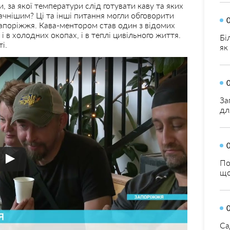
и, за якої температури слід готувати каву та яких
ачнішим? Ці та інші питання могли обговорити
Запоріжжя. Кава-ментором став один з відомих
а і в холодних окопах, і в теплі цивільного життя.
Бі
і.
як
За
дл
По
що
Са