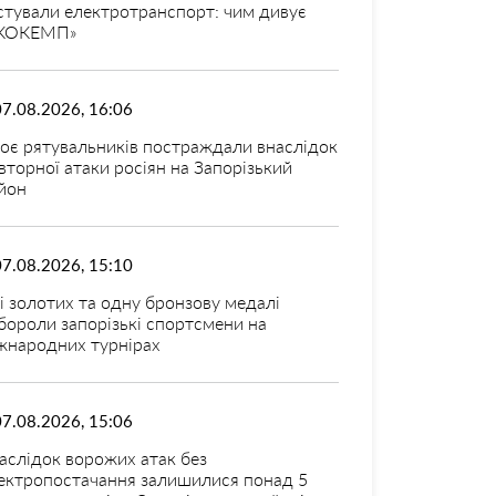
стували електротранспорт: чим дивує
КОКЕМП»
07.08.2026, 16:06
оє рятувальників постраждали внаслідок
вторної атаки росіян на Запорізький
йон
07.08.2026, 15:10
і золотих та одну бронзову медалі
бороли запорізькі спортсмени на
жнародних турнірах
07.08.2026, 15:06
аслідок ворожих атак без
ектропостачання залишилися понад 5