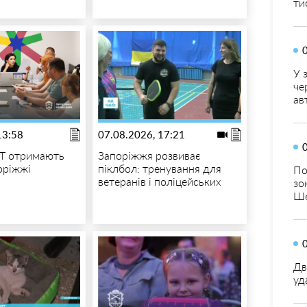
ти
У 
че
ав
13:58
07.08.2026, 17:21
Т отримають
Запоріжжя розвиває
оріжжі
піклбол: тренування для
По
ветеранів і поліцейських
зо
Ше
Дв
уд