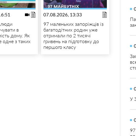
16:51
07.08.2026, 13:33
Па
 люди
97 маленьких запоріжців із
за
чувати в
багатодітних родин уже
ість дому. Як
отримали по 2 тисячі
 одне з таких
гривень на підготовку до
першого класу
За
вс
ст
У 
97
ро