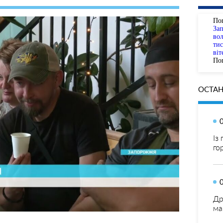
По
За
вол
тис
віт
Пог
ОСТАН
Із
го
Др
ма