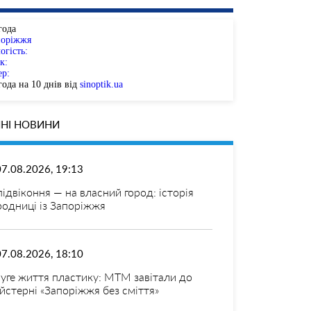
года
поріжжя
огість:
к:
ер:
ода на 10 днів від
sinoptik.ua
НІ НОВИНИ
07.08.2026, 19:13
 підвіконня — на власний город: історія
родниці із Запоріжжя
07.08.2026, 18:10
уге життя пластику: МТМ завітали до
йстерні «Запоріжжя без сміття»