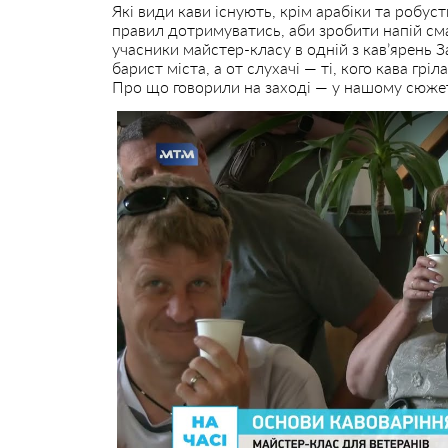
Які види кави існують, крім арабіки та робуст
правил дотримуватись, аби зробити напій см
учасники майстер-класу в одній з кав’ярень 
барист міста, а от слухачі — ті, кого кава гріл
Про що говорили на заході — у нашому сюжет