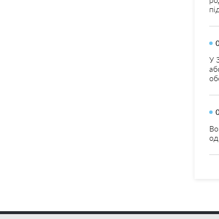
пі
У 
аб
об
Во
од