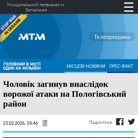
Муніципальний телеканал м.
Запоріжжя
Телепрограма
ГОЛОВНИЙ В МІСТІ
МІСЦЕВІ НОВИНИ
ПРЕС-ФАКТ
ОДИН НА МІЛЬЙОН
Чоловік загинув внаслідок
ворожої атаки на Пологівський
район
Поділитися:
23.02.2026, 14:46