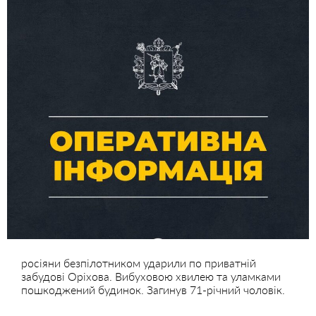
росіяни безпілотником ударили по приватній
забудові Оріхова. Вибуховою хвилею та уламками
пошкоджений будинок. Загинув 71-річний чоловік.