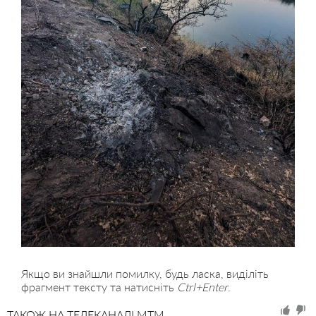
Якщо ви знайшли помилку, будь ласка, виділіть
фрагмент тексту та натисніть
Ctrl+Enter
.
ТАКОЖ НА ТЕЛЕКАНАЛІ MTM