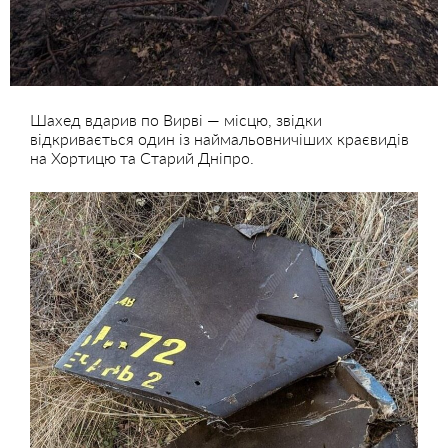
Шахед вдарив по Вирві — місцю, звідки
відкривається один із наймальовничіших краєвидів
на Хортицю та Старий Дніпро.