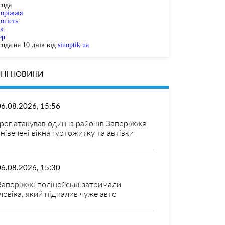
года
поріжжя
огість:
к:
ер:
ода на 10 днів від
sinoptik.ua
НІ НОВИНИ
06.08.2026, 15:56
рог атакував один із районів Запоріжжя.
нівечені вікна гуртожитку та автівки
06.08.2026, 15:30
Запоріжжі поліцейські затримали
ловіка, який підпалив чуже авто