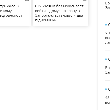
Во
отримало 8
Сім місяців без можливості
За
в: кому
вийти з дому: ветерану в
ецтранспорт
Запоріжжі встановили два
підйомники
У 
вп
ла
Во
За
45
во