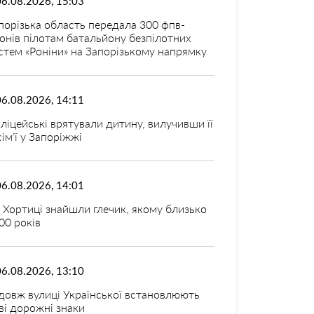
06.08.2026, 15:03
порізька область передала 300 фпв-
онів пілотам батальйону безпілотних
стем «Роніни» на Запорізькому напрямку
06.08.2026, 14:11
ліцейські врятували дитину, вилучивши її
 сім’ї у Запоріжжі
06.08.2026, 14:01
 Хортиці знайшли глечик, якому близько
00 років
06.08.2026, 13:10
довж вулиці Української встановлюють
ві дорожні знаки