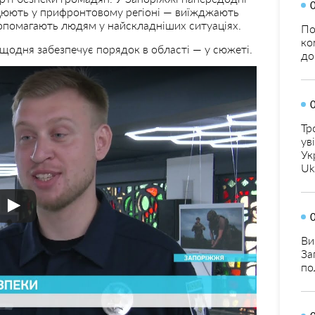
рацюють у прифронтовому регіоні — виїжджають
допомагають людям у найскладніших ситуаціях.
По
ко
о щодня забезпечує порядок в області — у сюжеті.
до
Тр
ув
Ук
Uk
Ви
За
по