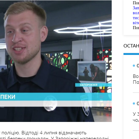
По
За
вол
тис
віт
Пог
ОСТАН
Во
По
У 
чо
 поліцію. Відтоді 4 липня відзначають
арті безпеки громадян. У Запоріжжі напередодні