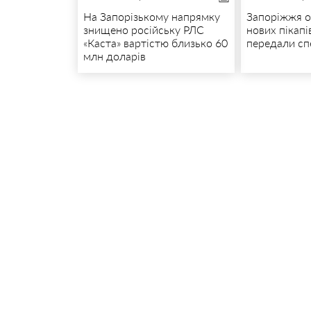
На Запорізькому напрямку
Запоріжжя 
знищено російську РЛС
нових пікапі
«Каста» вартістю близько 60
передали сп
млн доларів