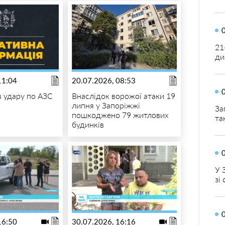
21
ди
11:04
20.07.2026, 08:53
в удару по АЗС
Внаслідок ворожої атаки 19
липня у Запоріжжі
За
пошкоджено 79 житлових
та
будинків
У 
зі
16:50
30.07.2026, 16:16