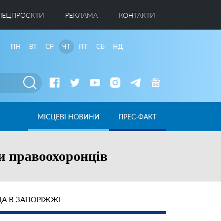
ПЕЦПРОЄКТИ
РЕКЛАМА
КОНТАКТИ
ПН
ВТ
СР
ЧТ
ПТ
СБ
НД
МІСЦЕВІ НОВИНИ
ПРЕС-ФАКТ
ли правоохоронців
А В ЗАПОРІЖЖІ