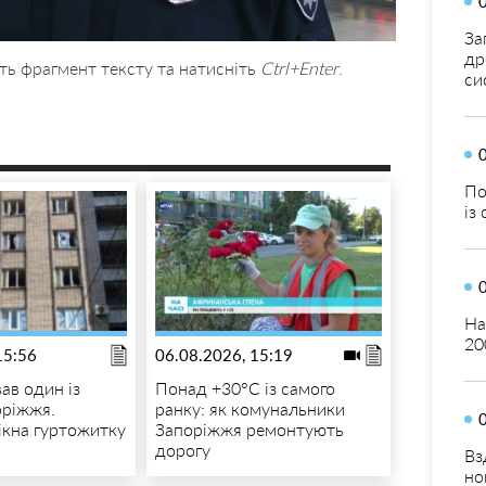
За
др
ть фрагмент тексту та натисніть
Ctrl+Enter
.
си
По
із
На
20
15:56
06.08.2026, 15:19
ав один із
Понад +30°C із самого
оріжжя.
ранку: як комунальники
вікна гуртожитку
Запоріжжя ремонтують
дорогу
Вз
но