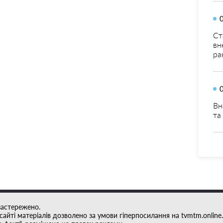
Ст
вн
ра
Вн
та
застережено.
айті матеріалів дозволено за умови гіперпосилання на tvmtm.online.