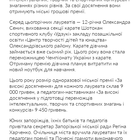
змаганнях різних рівнів. За свої досягнення вони
отримують міські грошові премії.
Серед цьогорічних лауреатів — 12-річна Олександра
Сенич, вихованка секції карате Шотокан
спортивного клубу «Удзукі» закладу позашкільної
освіти «Центр творчості дітей та юнацтва»
Олександрівського району. Карате дівчина
займається вже сьомий рік. Цього року вона стала
переможницею Чемпіонату України з карате.
Отриману премію дівчина планує витратити на
новий ноутбук для навчання.
Цього року розмір одноразової міської премії «За
високі досягнення» для кожного лауреата склав 9
000 гривен, а педагогам-наставникам «За високі
досягнення у підготовці переможців
інтелектуальних, творчих та спортивних змагань і
конкурсів» 9 450 гривень.
Юних запоріжців, їхніх батьків та педагогів
привітала секретар Запорізької міської ради Регіна
Харченко. Очільниця міста вручила лауреатам та їх
педагогам премії та Почесні грамоти виконавчого