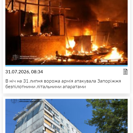
31.07.2026, 08:34
В ніч на 31 липня ворожа армія атакувала Запоріжжя
безпілотними літальними апаратами