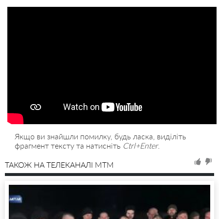
Якщо ви знайшли помилку, будь ласка, виділіть
фрагмент тексту та натисніть
Ctrl+Enter
.
ТАКОЖ НА ТЕЛЕКАНАЛІ MTM