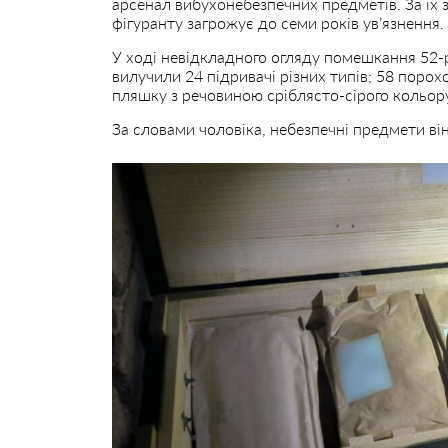
арсенал вибухонебезпечних предметів. За їх 
фігуранту загрожує до семи років ув’язнення.
У ході невідкладного огляду помешкання 52-
вилучили 24 підривачі різних типів; 58 порох
пляшку з речовиною сріблясто-сірого кольору
За словами чоловіка, небезпечні предмети ві