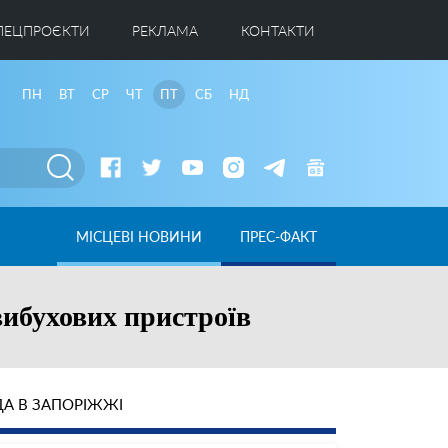
ПЕЦПРОЄКТИ
РЕКЛАМА
КОНТАКТИ
ПН
ВТ
СР
ЧТ
ПТ
СБ
НД
МІСЦЕВІ НОВИНИ
ПРЕС-ФАКТ
вибухових пристроїв
А В ЗАПОРІЖЖІ