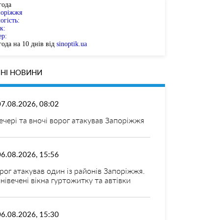
года
поріжжя
огість:
к:
ер:
ода на 10 днів від
sinoptik.ua
НІ НОВИНИ
07.08.2026, 08:02
ечері та вночі ворог атакував Запоріжжя
06.08.2026, 15:56
рог атакував один із районів Запоріжжя.
нівечені вікна гуртожитку та автівки
06.08.2026, 15:30