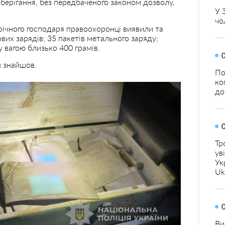
зберігання, без передбаченого законом дозволу,
У 
чо
річного господаря правоохоронці виявили та
ових зарядів; 35 пакетів метального заряду;
 вагою близько 400 грамів.
н знайшов.
По
ко
до
Тр
ув
Ук
Uk
Ви