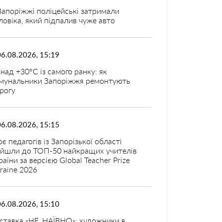
Запоріжжі поліцейські затримали
ловіка, який підпалив чуже авто
06.08.2026, 15:19
над +30°C із самого ранку: як
мунальники Запоріжжя ремонтують
рогу
06.08.2026, 15:15
оє педагогів із Запорізької області
ійшли до ТОП-50 найкращих учителів
раїни за версією Global Teacher Prize
raine 2026
06.08.2026, 15:10
ставка «НЕ_НАЇВНО»: художники в