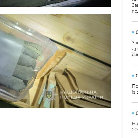
За
по
За
др
си
По
із
На
20