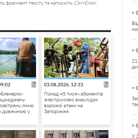
ть фрагмент тексту та натисніть
Ctrl+Enter
.
Вз
но
21
ди
09:02
03.08.2026, 12:33
бленерго»
Понад 45 тисяч абонентів
За
пошкоджену
знеструмлені внаслідок
та
повітряну лінію
ворожої атаки на
о довжиною у
Запоріжжя
У 