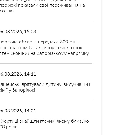
поріжжі показали свої переживання на
лотнах
06.08.2026, 15:03
порізька область передала 300 фпв-
онів пілотам батальйону безпілотних
стем «Роніни» на Запорізькому напрямку
06.08.2026, 14:11
ліцейські врятували дитину, вилучивши її
 сім’ї у Запоріжжі
06.08.2026, 14:01
 Хортиці знайшли глечик, якому близько
00 років