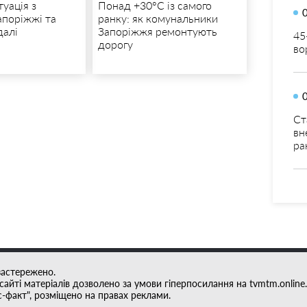
туація з
Понад +30°C із самого
апоріжжі та
ранку: як комунальники
далі
Запоріжжя ремонтують
45
дорогу
во
Ст
вн
ра
застережено.
айті матеріалів дозволено за умови гіперпосилання на tvmtm.online.
с-факт", розміщено на правах реклами.