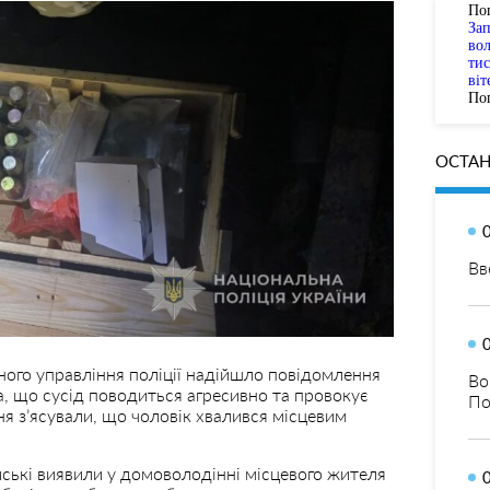
По
За
вол
тис
віт
Пог
ОСТАН
Вв
ного управління поліції надійшло повідомлення
Во
, що сусід поводиться агресивно та провокує
По
ня з’ясували, що чоловік хвалився місцевим
ейські виявили у домоволодінні місцевого жителя