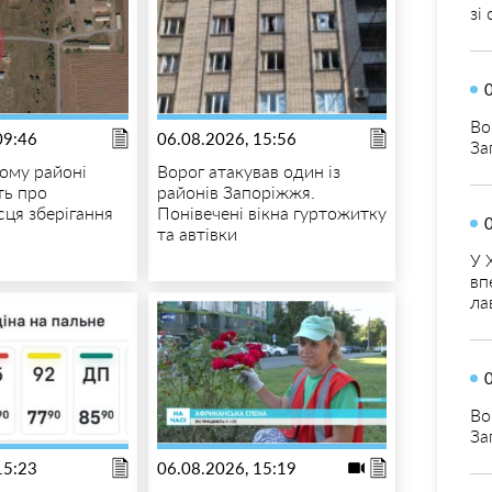
зі
Во
09:46
06.08.2026, 15:56
За
ому районі
Ворог атакував один із
ть про
районів Запоріжжя.
сця зберігання
Понівечені вікна гуртожитку
та автівки
У 
вп
ла
Во
За
15:23
06.08.2026, 15:19