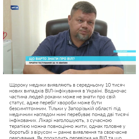
Щороку медики виявляють в середньому 10 тисяч
нових випадків ВІЛ-інфікування в Україні. Водночас
частина людей роками може не знати про свій
статус, адже перебіг хвороби може бути
безсимптомним. Тільки у Запорізькій області під
медичним наглядом нині перебуває понад дві тисячі
інфікованих. Лікарі наголошують, з сучасною
терапією можна повноцінно жити, однак головне у
боротьбі з вірусом — раннє виявлення та своєчасне
реагування. Як проходить перевірка на ВІЛ та що