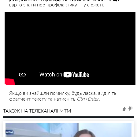
варто знати про профілактику — у сюжеті.
Якщо ви знайшли помилку, будь ласка, виділіть
фрагмент тексту та натисніть
Ctrl+Enter
.
ТАКОЖ НА ТЕЛЕКАНАЛІ MTM