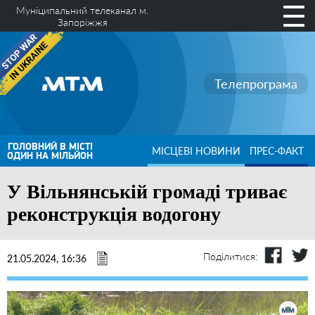
Муніципальний телеканал м.
Запоріжжя
Телепрограма
ГОЛОВНИЙ В МІСТІ
МІСЦЕВІ НОВИНИ
ПРЕС-ФАКТ
ОДИН НА МІЛЬЙОН
У Вільнянській громаді триває
реконструкція водогону
Поділитися:
21.05.2024, 16:36