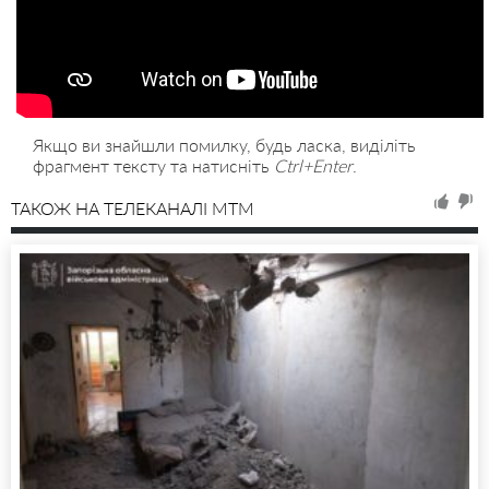
Якщо ви знайшли помилку, будь ласка, виділіть
фрагмент тексту та натисніть
Ctrl+Enter
.
ТАКОЖ НА ТЕЛЕКАНАЛІ MTM