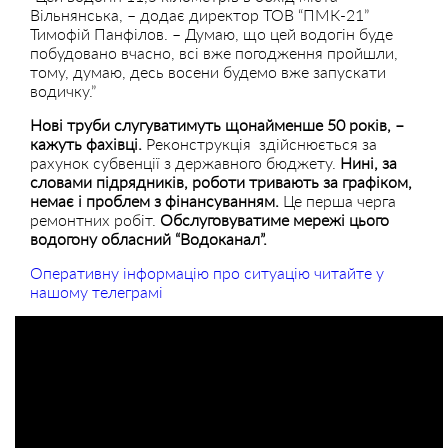
Вільнянська, – додає директор ТОВ “ПМК-21”
Тимофій Панфілов. – Думаю, що цей водогін буде
побудовано вчасно, всі вже погодження пройшли,
тому, думаю, десь восени будемо вже запускати
водичку.”
Нові труби слугуватимуть щонайменше 50 років, –
кажуть фахівці.
Реконструкція здійснюється за
рахунок субвенції з державного бюджету.
Нині, за
словами підрядників, роботи тривають за графіком,
немає і проблем з фінансуванням.
Це перша черга
ремонтних робіт.
Обслуговуватиме мережі цього
водогону обласний “Водоканал”.
Оперативну інформацію про ситуацію читайте у
нашому телеграмі