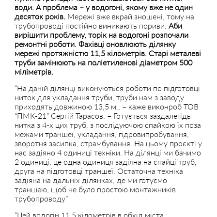
води. А проблема – у водогоні, якому вже не один
десяток років.
Мережі вже вкрай зношені, тому на
трубопроводі постійно виникають пориви.
Аби
вирішити проблему, торік на водогоні розпочали
ремонтні роботи. Фахівці оновлюють ділянку
мережі протяжністю 11,5 кілометрів.
Старі металеві
труби замінюють на поліетиленові діаметром 500
міліметрів.
“На даній ділянці виконуються роботи по підготовці
ниток для укладання труби, труби нам з заводу
приходять довжиною 13,5 м., – каже виконроб ТОВ
“ПМК-21” Сергій Тарасов. – Готується заздалегідь
нитка з 4-х цих труб, з послідуючою спайкою їх поза
межами траншеї, укладання, гідровипробування,
зворотня засипка, страмбування. На цьому проєкті у
нас задіяно 4 одиниці техніки. На ділянці ми бачимо
2 одиниці, це одна одиниця задіяна на спайці труб,
друга на підготовці траншеї. Остаточна техніка
задіяна на дальніх ділянках, де ми готуємо
траншею, щоб не було простою монтажників
трубопроводу”
“Цей водогін 11,5 кілометрів в обхід міста