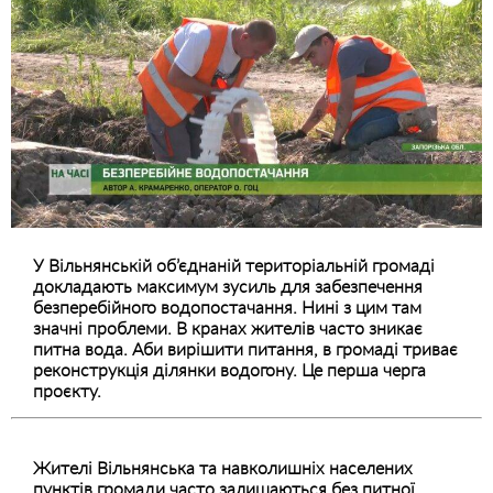
У Вільнянській об’єднаній територіальній громаді
докладають максимум зусиль для забезпечення
безперебійного водопостачання. Нині з цим там
значні проблеми. В кранах жителів часто зникає
питна вода. Аби вирішити питання, в громаді триває
реконструкція ділянки водогону. Це перша черга
проєкту.
Жителі Вільнянська та навколишніх населених
пунктів громади часто залишаються без питної