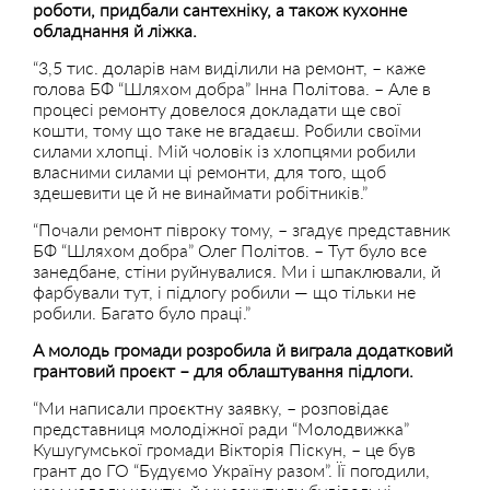
роботи, придбали сантехніку, а також кухонне
обладнання й ліжка.
“3,5 тис. доларів нам виділили на ремонт, – каже
голова БФ “Шляхом добра” Інна Політова. – Але в
процесі ремонту довелося докладати ще свої
кошти, тому що таке не вгадаєш. Робили своїми
силами хлопці. Мій чоловік із хлопцями робили
власними силами ці ремонти, для того, щоб
здешевити це й не винаймати робітників.”
“Почали ремонт півроку тому, – згадує представник
БФ “Шляхом добра” Олег Політов. – Тут було все
занедбане, стіни руйнувалися. Ми і шпаклювали, й
фарбували тут, і підлогу робили — що тільки не
робили. Багато було праці.”
А молодь громади розробила й виграла додатковий
грантовий проєкт – для облаштування підлоги.
“Ми написали проєктну заявку, – розповідає
представниця молодіжної ради “Молодвижка”
Кушугумської громади Вікторія Піскун, – це був
грант до ГО “Будуємо Україну разом”. Її погодили,