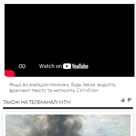
Якщо ви знайшли помилку, будь ласка, виділіть
фрагмент тексту та натисніть
Ctrl+Enter
.
ТАКОЖ НА ТЕЛЕКАНАЛІ MTM