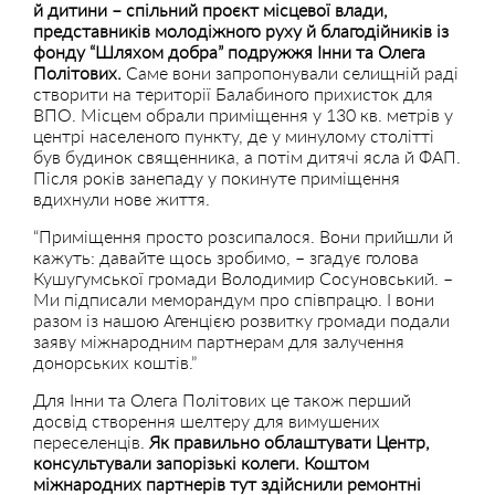
й дитини – спільний проєкт місцевої влади,
представників молодіжного руху й благодійників із
фонду “Шляхом добра” подружжя Інни та Олега
Політових.
Саме вони запропонували селищній раді
створити на території Балабиного прихисток для
ВПО. Місцем обрали приміщення у 130 кв. метрів у
центрі населеного пункту, де у минулому столітті
був будинок священника, а потім дитячі ясла й ФАП.
Після років занепаду у покинуте приміщення
вдихнули нове життя.
“Приміщення просто розсипалося. Вони прийшли й
кажуть: давайте щось зробимо, – згадує голова
Кушугумської громади Володимир Сосуновський. –
Ми підписали меморандум про співпрацю. І вони
разом із нашою Агенцією розвитку громади подали
заяву міжнародним партнерам для залучення
донорських коштів.”
Для Інни та Олега Політових це також перший
досвід створення шелтеру для вимушених
переселенців.
Як правильно облаштувати Центр,
консультували запорізькі колеги. Коштом
міжнародних партнерів тут здійснили ремонтні