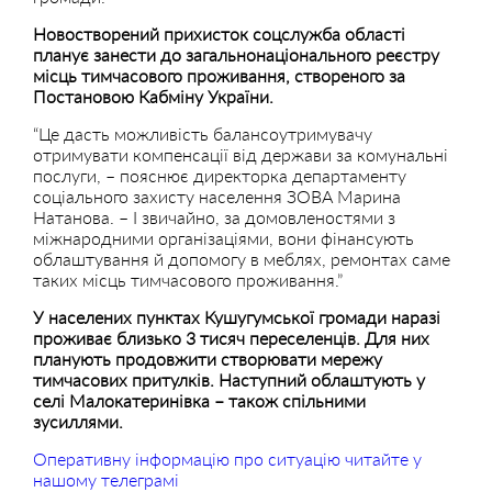
Новостворений прихисток соцслужба області
планує занести до загальнонаціонального реєстру
місць тимчасового проживання, створеного за
Постановою Кабміну України.
“Це дасть можливість балансоутримувачу
отримувати компенсації від держави за комунальні
послуги, – пояснює директорка департаменту
соціального захисту населення ЗОВА Марина
Натанова. – І звичайно, за домовленостями з
міжнародними організаціями, вони фінансують
облаштування й допомогу в меблях, ремонтах саме
таких місць тимчасового проживання.”
У населених пунктах Кушугумської громади наразі
проживає близько 3 тисяч переселенців. Для них
планують продовжити створювати мережу
тимчасових притулків. Наступний облаштують у
селі Малокатеринівка – також спільними
зусиллями.
Оперативну інформацію про ситуацію читайте у
нашому телеграмі