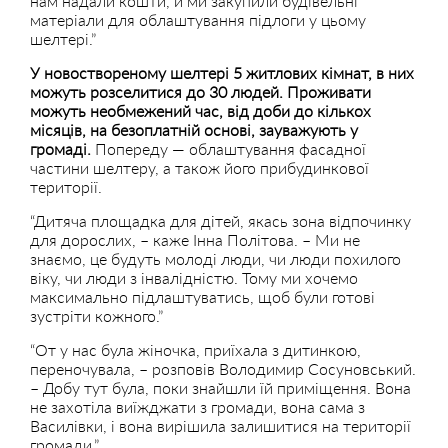
нам надали кошти, й ми закупили будівельні
матеріали для облаштування підлоги у цьому
шелтері.”
У новоствореному шелтері 5 житлових кімнат, в них
можуть розселитися до 30 людей. Проживати
можуть необмежений час, від доби до кількох
місяців, на безоплатній основі, зауважують у
громаді.
Попереду — облаштування фасадної
частини шелтеру, а також його прибудинкової
території.
“Дитяча площадка для дітей, якась зона відпочинку
для дорослих, – каже Інна Політова. – Ми не
знаємо, це будуть молоді люди, чи люди похилого
віку, чи люди з інвалідністю. Тому ми хочемо
максимально підлаштуватись, щоб були готові
зустріти кожного.”
“От у нас була жіночка, приїхала з дитинкою,
переночувала, – розповів Володимир Сосуновський.
– Добу тут була, поки знайшли їй приміщення. Вона
не захотіла виїжджати з громади, вона сама з
Василівки, і вона вирішила залишитися на території
громади.”