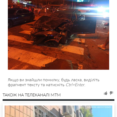
Якщо ви знайшли помилку, будь ласка, виділіть
фрагмент тексту та натисніть
Ctrl+Enter
.
ТАКОЖ НА ТЕЛЕКАНАЛІ MTM