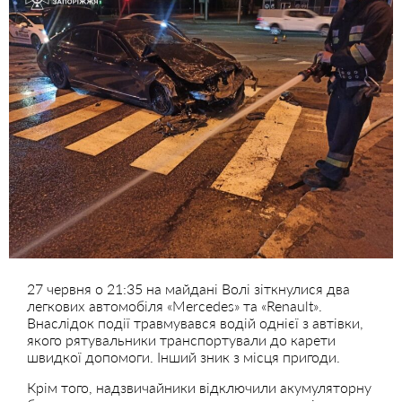
27 червня о 21:35 на майдані Волі зіткнулися два
легкових автомобіля «Mercedes» та «Renault».
Внаслідок події травмувався водій однієї з автівки,
якого рятувальники транспортували до карети
швидкої допомоги. Інший зник з місця пригоди.
Крім того, надзвичайники відключили акумуляторну