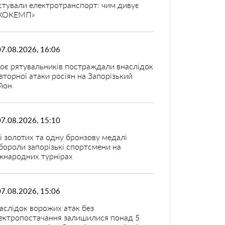
стували електротранспорт: чим дивує
КОКЕМП»
07.08.2026, 16:06
оє рятувальників постраждали внаслідок
вторної атаки росіян на Запорізький
йон
07.08.2026, 15:10
і золотих та одну бронзову медалі
бороли запорізькі спортсмени на
жнародних турнірах
07.08.2026, 15:06
аслідок ворожих атак без
ектропостачання залишилися понад 5