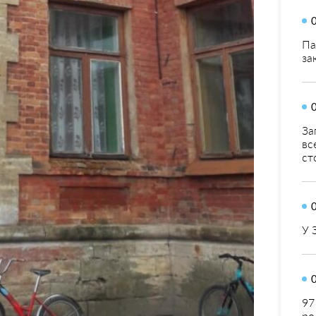
Па
за
За
вс
ст
У 
97
ро