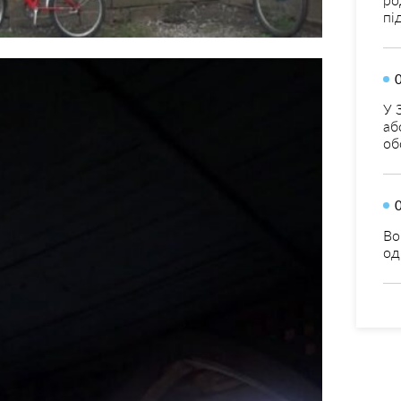
пі
У 
аб
об
Во
од