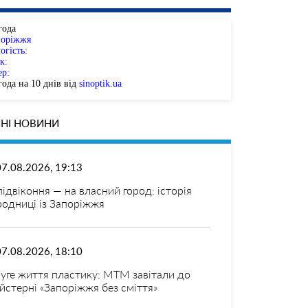
года
поріжжя
огість:
к:
ер:
ода на 10 днів від
sinoptik.ua
НІ НОВИНИ
07.08.2026, 19:13
 підвіконня — на власний город: історія
родниці із Запоріжжя
07.08.2026, 18:10
уге життя пластику: МТМ завітали до
йстерні «Запоріжжя без сміття»