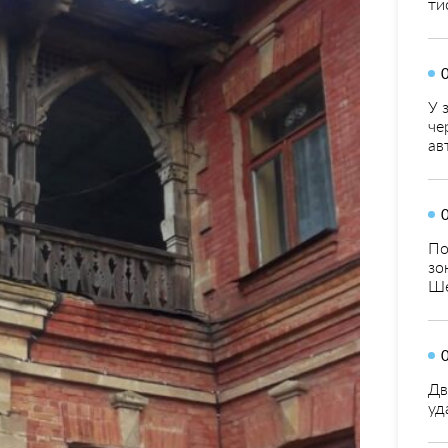
ти
У 
че
ав
По
зо
Ше
Дв
уд