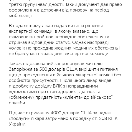
третю групу інвалідності. Такий документ дає право
оформлення відстрочки від призову на період
мобілізації.
В подальшому лікар надав витяг із рішення
експертної команди, в якому вказано, що
«замовник» пройшов необхідне обстеження та
отримав відповідний статус. Однак насправді
чоловік не проходив жодних медичних обстежень і
не брав участі в засіданні експертної команди.
Також підозрюваний запропонував жителю
Запоріжжя за 500 доларів США вирішити питання
щодо проходження військово-лікарської комісії без
особистої присутності. Після цього лікар видав
підроблену довідку ВЛК з неправдивими
відомостями про стан здоров’я, діагноз та
«обмежену» придатність «клієнта» до військової
служби.
Під час отримання 4000 доларів США за надані
«послуги» лікаря затримано в порядку ст. 208 КПК
України.