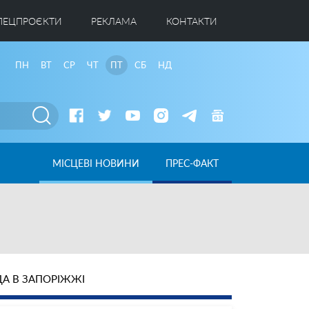
ПЕЦПРОЄКТИ
РЕКЛАМА
КОНТАКТИ
ПН
ВТ
СР
ЧТ
ПТ
СБ
НД
МІСЦЕВІ НОВИНИ
ПРЕС-ФАКТ
А В ЗАПОРІЖЖІ