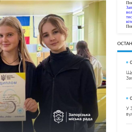
По
За
вол
тис
віт
Пог
ОСТАН
Ще
За
У 
ву