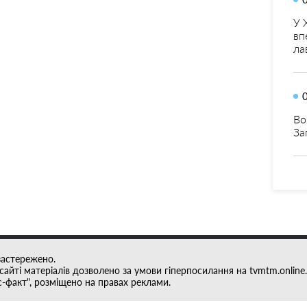
У 
вп
ла
Во
За
застережено.
айті матеріалів дозволено за умови гіперпосилання на tvmtm.online.
с-факт", розміщено на правах реклами.