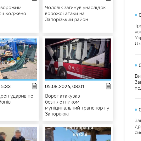
і ворожим
Чоловік загинув унаслідок
пошкоджено
ворожої атаки на
Запорізький район
Тр
ув
Ук
Uk
Ви
За
15:33
05.08.2026, 08:01
по
дрон ударив по
Ворог атакував
йонів
безпілотником
муніципальний транспорт у
Запоріжжі
За
др
си