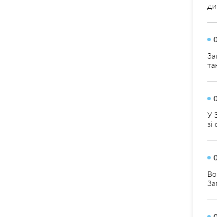
ди
За
та
У 
зі
Во
За