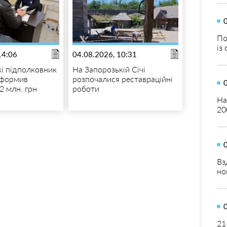
По
із
14:06
04.08.2026, 10:31
і підполковник
На Запорозькій Січі
оформив
розпочалися реставраційні
72 млн. грн
роботи
На
20
Вз
но
21