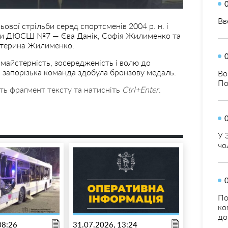
Вв
ьової стрільби серед спортсменів 2004 р. н. і
ки ДЮСШ №7 — Єва Данік, Софія Жилименко та
атерина Жилименко.
майстерність, зосередженість і волю до
а запорізька команда здобула бронзову медаль.
Во
По
ть фрагмент тексту та натисніть
Ctrl+Enter
.
У 
чо
По
ко
до
08:26
31.07.2026, 13:24