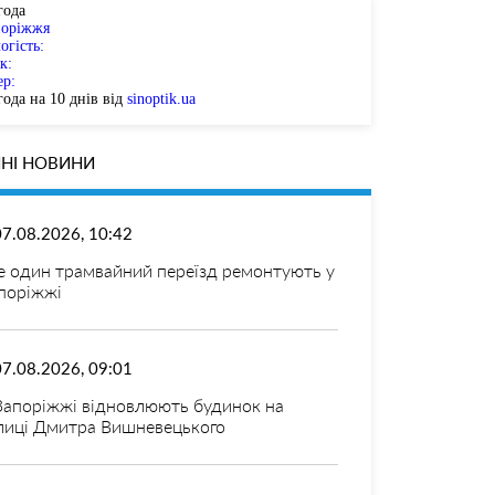
года
поріжжя
огість:
к:
ер:
ода на 10 днів від
sinoptik.ua
НІ НОВИНИ
07.08.2026, 10:42
 один трамвайний переїзд ремонтують у
поріжжі
07.08.2026, 09:01
Запоріжжі відновлюють будинок на
лиці Дмитра Вишневецького