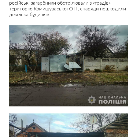
російські загарбники обстрілювали з «градів»
територію Комишуваської ОТГ, снаряди пошкодили
декілька будинків.