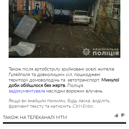
Також після артобстрілу зруйновані оселі жителів
Гуляйполя та довколишніх сіл, пошкоджені
території домоволодінь та
автотранспорт.
Минулої
доби обійшлося без жертв.
Поліція
задокументувала
наслідки ворожих влучань.
Якщо ви знайшли помилку, будь ласка, виділіть
фрагмент тексту та натисніть
Ctrl+Enter
.
ТАКОЖ НА ТЕЛЕКАНАЛІ MTM