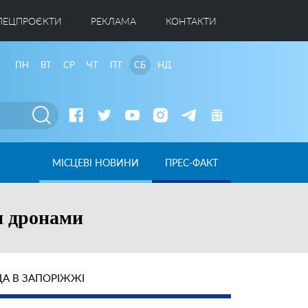
ПЕЦПРОЄКТИ
РЕКЛАМА
КОНТАКТИ
ПН
ВТ
СР
ЧТ
ПТ
СБ
НД
МІСЦЕВІ НОВИНИ
ПРЕС-ФАКТ
и дронами
А В ЗАПОРІЖЖІ