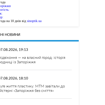
года
поріжжя
огість:
к:
ер:
ода на 10 днів від
sinoptik.ua
НІ НОВИНИ
07.08.2026, 19:13
 підвіконня — на власний город: історія
родниці із Запоріжжя
07.08.2026, 18:10
уге життя пластику: МТМ завітали до
йстерні «Запоріжжя без сміття»