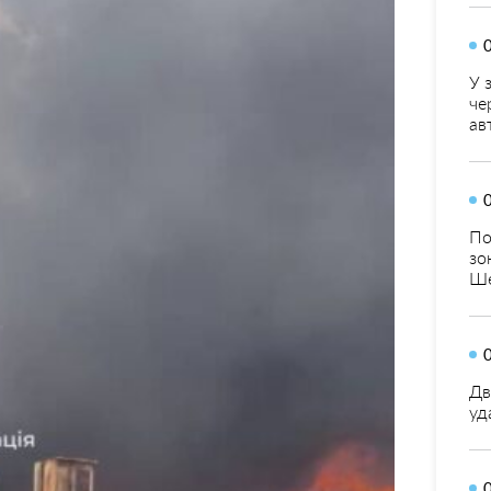
У 
че
ав
По
зо
Ше
Дв
уд