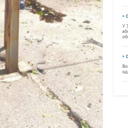
У 
аб
об
Во
од