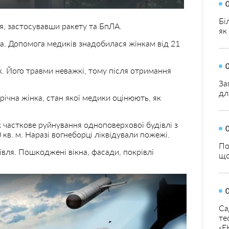
Бі
я, застосувавши ракету та БпЛА.
як
а. Допомога медиків знадобилася жінкам від 21
. Його травми неважкі, тому після отримання
За
дл
річна жінка, стан якої медики оцінюють, як
ж часткове руйнування одноповерхової будівлі з
кв. м. Наразі вогнеборці ліквідували пожежі.
По
івля. Пошкоджені вікна, фасади, покрівлі
що
Са
те
«Е