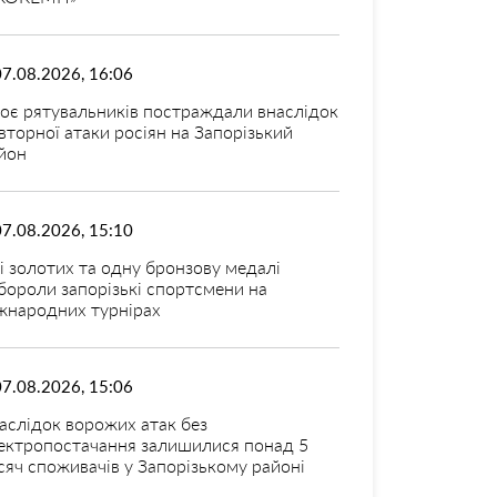
07.08.2026, 16:06
оє рятувальників постраждали внаслідок
вторної атаки росіян на Запорізький
йон
07.08.2026, 15:10
і золотих та одну бронзову медалі
бороли запорізькі спортсмени на
жнародних турнірах
07.08.2026, 15:06
аслідок ворожих атак без
ектропостачання залишилися понад 5
сяч споживачів у Запорізькому районі