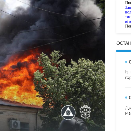
По
За
вол
тис
віт
Пог
ОСТАН
Із
го
Др
ма