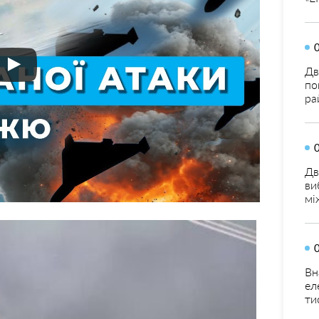
Дв
по
ра
Дв
ви
мі
Вн
ел
ти