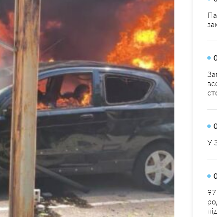
Па
за
За
вс
ст
У 
97
ро
пі