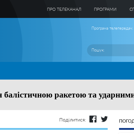
ПРО ТЕЛЕКАНАЛ
ПРОГРАМИ
C
Програма телепередач:
я балістичною ракетою та ударним
Поділитися:
ПОГОД