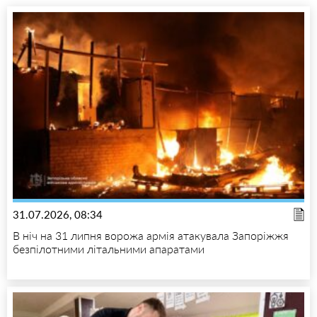
31.07.2026, 08:34
В ніч на 31 липня ворожа армія атакувала Запоріжжя
безпілотними літальними апаратами