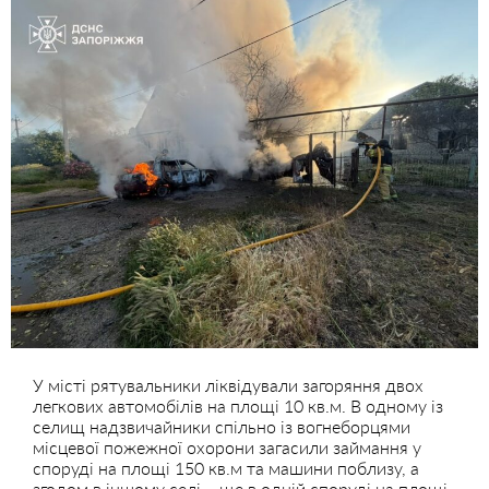
У місті рятувальники ліквідували загоряння двох
легкових автомобілів на площі 10 кв.м. В одному із
селищ надзвичайники спільно із вогнеборцями
місцевої пожежної охорони загасили займання у
споруді на площі 150 кв.м та машини поблизу, а
згодом в іншому селі – ще в одній споруді на площі